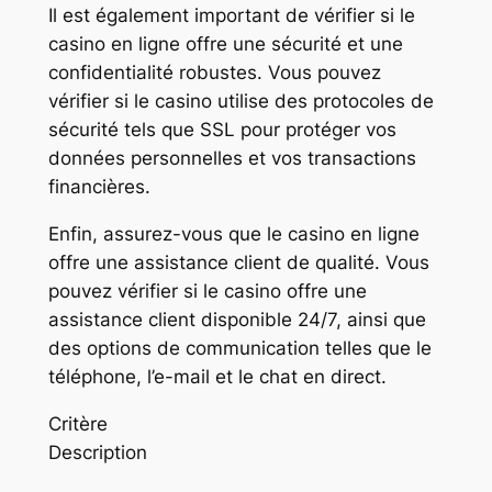
Il est également important de vérifier si le
casino en ligne offre une sécurité et une
confidentialité robustes. Vous pouvez
vérifier si le casino utilise des protocoles de
sécurité tels que SSL pour protéger vos
données personnelles et vos transactions
financières.
Enfin, assurez-vous que le casino en ligne
offre une assistance client de qualité. Vous
pouvez vérifier si le casino offre une
assistance client disponible 24/7, ainsi que
des options de communication telles que le
téléphone, l’e-mail et le chat en direct.
Critère
Description