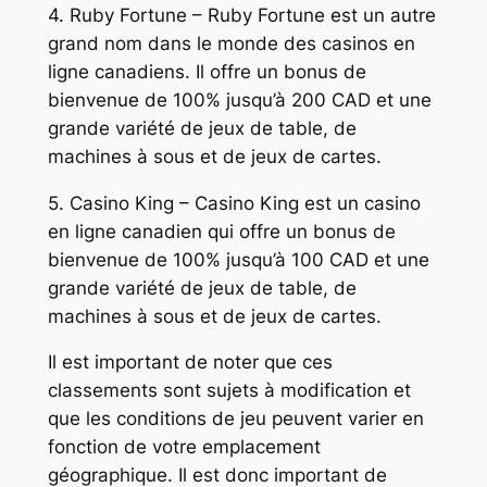
4. Ruby Fortune – Ruby Fortune est un autre
grand nom dans le monde des casinos en
ligne canadiens. Il offre un bonus de
bienvenue de 100% jusqu’à 200 CAD et une
grande variété de jeux de table, de
machines à sous et de jeux de cartes.
5. Casino King – Casino King est un casino
en ligne canadien qui offre un bonus de
bienvenue de 100% jusqu’à 100 CAD et une
grande variété de jeux de table, de
machines à sous et de jeux de cartes.
Il est important de noter que ces
classements sont sujets à modification et
que les conditions de jeu peuvent varier en
fonction de votre emplacement
géographique. Il est donc important de