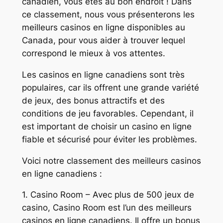
canadien, vous êtes au bon endroit ! Dans
ce classement, nous vous présenterons les
meilleurs casinos en ligne disponibles au
Canada, pour vous aider à trouver lequel
correspond le mieux à vos attentes.
Les casinos en ligne canadiens sont très
populaires, car ils offrent une grande variété
de jeux, des bonus attractifs et des
conditions de jeu favorables. Cependant, il
est important de choisir un casino en ligne
fiable et sécurisé pour éviter les problèmes.
Voici notre classement des meilleurs casinos
en ligne canadiens :
1. Casino Room – Avec plus de 500 jeux de
casino, Casino Room est l’un des meilleurs
casinos en ligne canadiens. Il offre un bonus