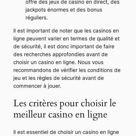
offre des jeux de casino en direct, des
jackpots énormes et des bonus
réguliers.
Il est important de noter que les casinos en
ligne peuvent varier en termes de qualité et
de sécurité, il est donc important de faire
des recherches approfondies avant de
choisir un casino en ligne. Nous vous
recommandons de vérifier les conditions de
jeu et les règles de sécurité avant de
commencer à jouer.
Les critères pour choisir le
meilleur casino en ligne
Il est essentiel de choisir un casino en ligne