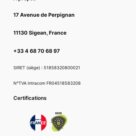
17 Avenue de Perpignan
11130 Sigean, France
+33 4 68 70 68 97
SIRET
(siège) : 51858320800021
N°TVA Intracom FR04518583208
Certifications