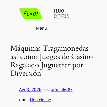
Aller
au
contenu
Menu
Máquinas Tragamonedas
así­ como Juegos de Casino
Regalado Juguetear por
Diversión
Avr 3, 2026
—
admin5687
par
dans
Non classé