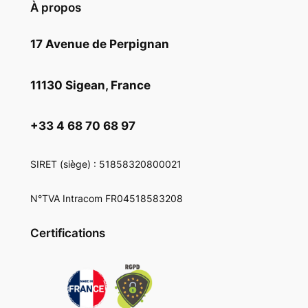
À propos
17 Avenue de Perpignan
11130 Sigean, France
+33 4 68 70 68 97
SIRET
(siège) : 51858320800021
N°TVA Intracom FR04518583208
Certifications