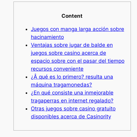
Content
Juegos con manga larga acción sobre
hacinamiento
Ventajas sobre jugar de balde en
juegos sobre casino acerca de
espacio sobre con el pasar del tiempo
recursos conveniente
¿Â qué es lo primero? resulta una
máquina tragamonedas?
¿En qué consiste una inmejorable
tragaperras en internet regalado?
Otras juegos sobre casino gratuito
disponibles acerca de Casinority