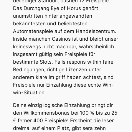
beliebiger Standort pushen 12 Freispiele.
Das Durchgang Eye of Horus gehört
unumstritten hinter angewandten
bekanntesten und beliebtesten
Automatenspiele auf dem Handelszentrum.
Inside manchen Casinos ist und bleibt unser
keineswegs nicht machbar, wahrscheinlich
insgesamt gültig sein Freispiele für
bestimmte Slots. Falls respons within faire
Bedingungen, richtige Lizenzen unter
anderem klare Im griff haben achtest, sind
Freispiele nur Einzahlung diese echte Win-
win-Situation.
Deine einzig logische Einzahlung bringt dir
den Willkommensbonus bei 100 % bis zu 25
€ ferner 400 Freispiele! Erscheint die leser
dreimal auf einem Platz, gibt sera zehn