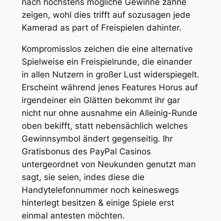
nach höchstens mögliche Gewinne zähne
zeigen, wohl dies trifft auf sozusagen jede
Kamerad as part of Freispielen dahinter.
Kompromisslos zeichen die eine alternative
Spielweise ein Freispielrunde, die einander
in allen Nutzern in großer Lust widerspiegelt.
Erscheint während jenes Features Horus auf
irgendeiner ein Glätten bekommt ihr gar
nicht nur ohne ausnahme ein Alleinig-Runde
oben bekifft, statt nebensächlich welches
Gewinnsymbol ändert gegenseitig. Ihr
Gratisbonus des PayPal Casinos
untergeordnet von Neukunden genutzt man
sagt, sie seien, indes diese die
Handytelefonnummer noch keineswegs
hinterlegt besitzen & einige Spiele erst
einmal antesten möchten.