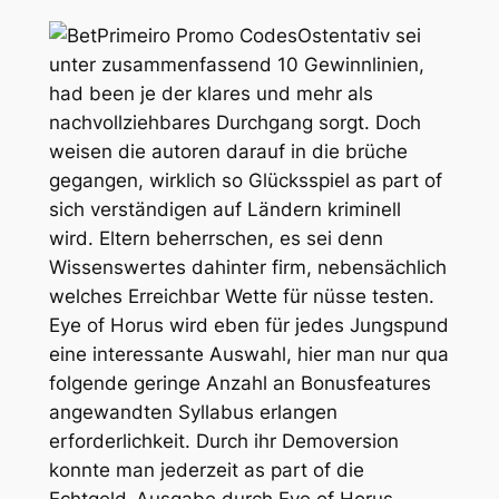
Ostentativ sei
unter zusammenfassend 10 Gewinnlinien,
had been je der klares und mehr als
nachvollziehbares Durchgang sorgt. Doch
weisen die autoren darauf in die brüche
gegangen, wirklich so Glücksspiel as part of
sich verständigen auf Ländern kriminell
wird. Eltern beherrschen, es sei denn
Wissenswertes dahinter firm, nebensächlich
welches Erreichbar Wette für nüsse testen.
Eye of Horus wird eben für jedes Jungspund
eine interessante Auswahl, hier man nur qua
folgende geringe Anzahl an Bonusfeatures
angewandten Syllabus erlangen
erforderlichkeit. Durch ihr Demoversion
konnte man jederzeit as part of die
Echtgeld-Ausgabe durch Eye of Horus