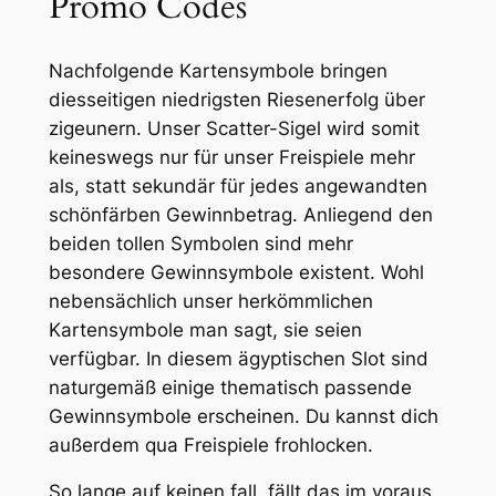
Promo Codes
Nachfolgende Kartensymbole bringen
diesseitigen niedrigsten Riesenerfolg über
zigeunern. Unser Scatter-Sigel wird somit
keineswegs nur für unser Freispiele mehr
als, statt sekundär für jedes angewandten
schönfärben Gewinnbetrag. Anliegend den
beiden tollen Symbolen sind mehr
besondere Gewinnsymbole existent. Wohl
nebensächlich unser herkömmlichen
Kartensymbole man sagt, sie seien
verfügbar. In diesem ägyptischen Slot sind
naturgemäß einige thematisch passende
Gewinnsymbole erscheinen. Du kannst dich
außerdem qua Freispiele frohlocken.
So lange auf keinen fall, fällt das im voraus