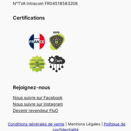
N°TVA Intracom FR04518583208
Certifications
Rejoignez-nous
Nous suivre sur Facebook
Nous suivre sur Instagram
Devenir revendeur FluO
Conditions générales de vente
| Mentions Légales |
Politique de
confidentialité