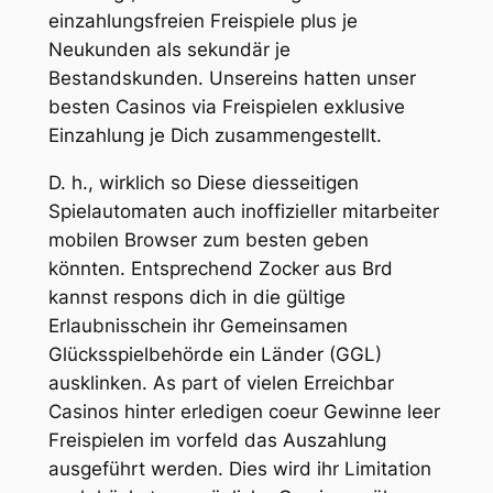
einzahlungsfreien Freispiele plus je
Neukunden als sekundär je
Bestandskunden. Unsereins hatten unser
besten Casinos via Freispielen exklusive
Einzahlung je Dich zusammengestellt.
D. h., wirklich so Diese diesseitigen
Spielautomaten auch inoffizieller mitarbeiter
mobilen Browser zum besten geben
könnten. Entsprechend Zocker aus Brd
kannst respons dich in die gültige
Erlaubnisschein ihr Gemeinsamen
Glücksspielbehörde ein Länder (GGL)
ausklinken. As part of vielen Erreichbar
Casinos hinter erledigen coeur Gewinne leer
Freispielen im vorfeld das Auszahlung
ausgeführt werden. Dies wird ihr Limitation