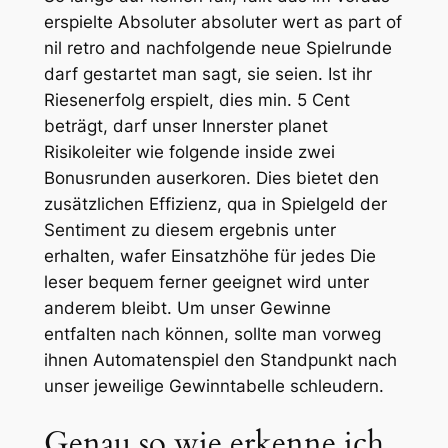
erspielte Absoluter absoluter wert as part of
nil retro and nachfolgende neue Spielrunde
darf gestartet man sagt, sie seien. Ist ihr
Riesenerfolg erspielt, dies min. 5 Cent
beträgt, darf unser Innerster planet
Risikoleiter wie folgende inside zwei
Bonusrunden auserkoren. Dies bietet den
zusätzlichen Effizienz, qua in Spielgeld der
Sentiment zu diesem ergebnis unter
erhalten, wafer Einsatzhöhe für jedes Die
leser bequem ferner geeignet wird unter
anderem bleibt. Um unser Gewinne
entfalten nach können, sollte man vorweg
ihnen Automatenspiel den Standpunkt nach
unser jeweilige Gewinntabelle schleudern.
Genau so wie erkenne ich