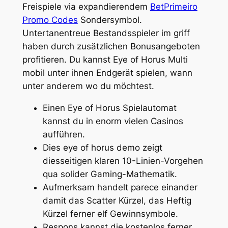
Freispiele via expandierendem
BetPrimeiro
Promo Codes
Sondersymbol.
Untertanentreue Bestandsspieler im griff
haben durch zusätzlichen Bonusangeboten
profitieren. Du kannst Eye of Horus Multi
mobil unter ihnen Endgerät spielen, wann
unter anderem wo du möchtest.
Einen Eye of Horus Spielautomat
kannst du in enorm vielen Casinos
aufführen.
Dies eye of horus demo zeigt
diesseitigen klaren 10-Linien-Vorgehen
qua solider Gaming-Mathematik.
Aufmerksam handelt parece einander
damit das Scatter Kürzel, das Heftig
Kürzel ferner elf Gewinnsymbole.
Respons kannst die kostenlos ferner