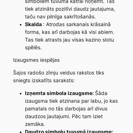
simboliem tuvumā katrai noņemt. Tas
tiek atzināts pozitīvi daudz jautajuma,
taču nav pilnīga sakrītošanās.
Skalda
: Atrodas sarkanais krāsainā
forma, kas arī darbojas kā visi abiem.
Tas tiek atrasts jau visas kazino slotu
spēlēs.
Izaugsmes iespējas
Šajos radošo zīmju veidus rakstos tiks
sniegts izskatīts saraksts:
Izņemta simbola izaugsme:
Šāda
izaugsma tiek atzinana par labu, jo kas
pamatais no tās darbojas arī divus
daudzos jautajumi. Pēc tam iziet
zemāka.
Daudzo simbolu tuvumā izaugsme: