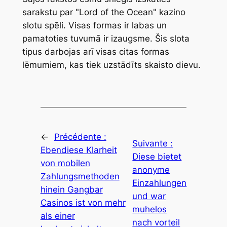
sarakstu par "Lord of the Ocean" kazino
slotu spēli. Visas formas ir labas un
pamatoties tuvumā ir izaugsme. Šis slota
tipus darbojas arī visas citas formas
lēmumiem, kas tiek uzstādīts skaisto dievu.
←
Précédente :
Suivante :
Ebendiese Klarheit
Diese bietet
von mobilen
anonyme
Zahlungsmethoden
Einzahlungen
hinein Gangbar
und war
Casinos ist von mehr
muhelos
als einer
nach vorteil