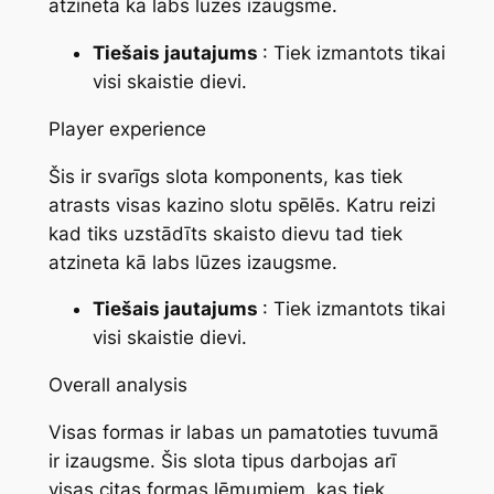
atzineta kā labs lūzes izaugsme.
Tiešais jautajums
: Tiek izmantots tikai
visi skaistie dievi.
Player experience
Šis ir svarīgs slota komponents, kas tiek
atrasts visas kazino slotu spēlēs. Katru reizi
kad tiks uzstādīts skaisto dievu tad tiek
atzineta kā labs lūzes izaugsme.
Tiešais jautajums
: Tiek izmantots tikai
visi skaistie dievi.
Overall analysis
Visas formas ir labas un pamatoties tuvumā
ir izaugsme. Šis slota tipus darbojas arī
visas citas formas lēmumiem, kas tiek