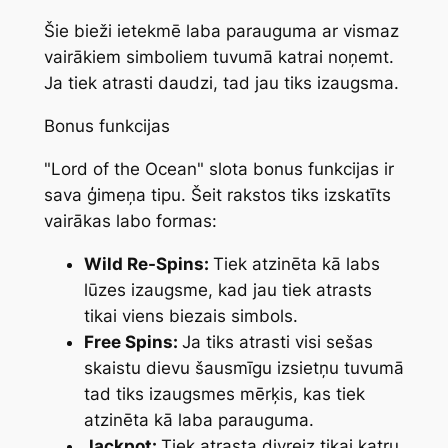
Šie bieži ietekmē laba parauguma ar vismaz
vairākiem simboliem tuvumā katrai noņemt.
Ja tiek atrasti daudzi, tad jau tiks izaugsma.
Bonus funkcijas
"Lord of the Ocean" slota bonus funkcijas ir
sava ģimeņa tipu. Šeit rakstos tiks izskatīts
vairākas labo formas:
Wild Re-Spins:
Tiek atzinēta kā labs
lūzes izaugsme, kad jau tiek atrasts
tikai viens biezais simbols.
Free Spins:
Ja tiks atrasti visi sešas
skaistu dievu šausmīgu izsietņu tuvumā
tad tiks izaugsmes mērķis, kas tiek
atzinēta kā laba parauguma.
Jackpot:
Tiek atrasta divreiz tikai katru