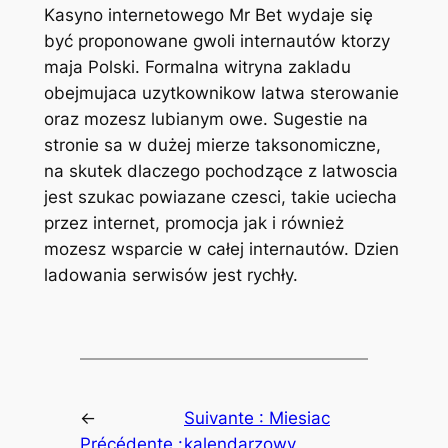
Kasyno internetowego Mr Bet wydaje się
być proponowane gwoli internautów ktorzy
maja Polski. Formalna witryna zakladu
obejmujaca uzytkownikow latwa sterowanie
oraz mozesz lubianym owe. Sugestie na
stronie sa w dużej mierze taksonomiczne,
na skutek dlaczego pochodzące z latwoscia
jest szukac powiazane czesci, takie uciecha
przez internet, promocja jak i również
mozesz wsparcie w całej internautów. Dzien
ladowania serwisów jest rychły.
←
Suivante :
Miesiac
Précédente :
kalendarzowy