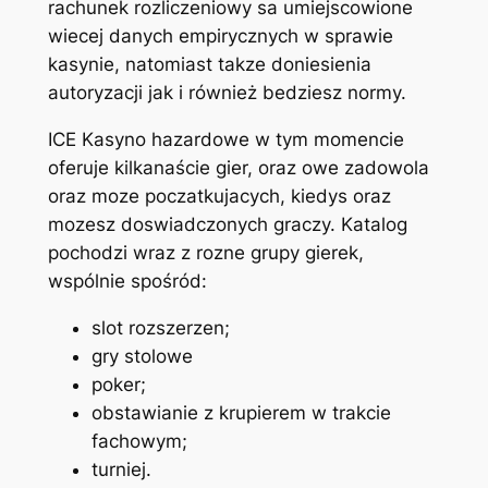
rachunek rozliczeniowy sa umiejscowione
wiecej danych empirycznych w sprawie
kasynie, natomiast takze doniesienia
autoryzacji jak i również bedziesz normy.
ICE Kasyno hazardowe w tym momencie
oferuje kilkanaście gier, oraz owe zadowola
oraz moze poczatkujacych, kiedys oraz
mozesz doswiadczonych graczy. Katalog
pochodzi wraz z rozne grupy gierek,
wspólnie spośród:
slot rozszerzen;
gry stolowe
poker;
obstawianie z krupierem w trakcie
fachowym;
turniej.