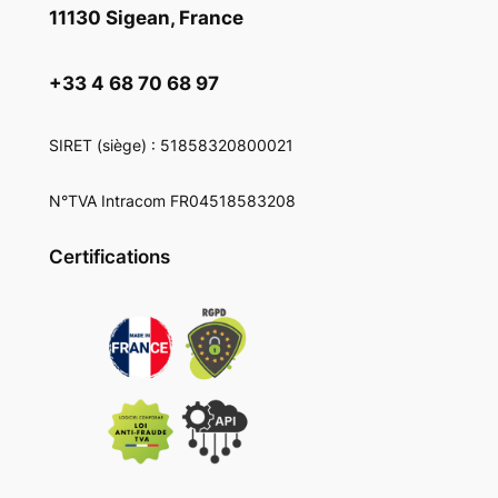
11130 Sigean, France
+33 4 68 70 68 97
SIRET
(siège) : 51858320800021
N°TVA Intracom FR04518583208
Certifications