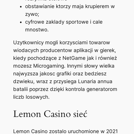
obstawianie ktorzy maja krupierem w
zywo;
cyfrowe zaklady sportowe i cale
mnostwo.
Uzytkownicy mogli korzysciami towarow
wiodacych producentow aplikacji w gierek,
kiedy pochodzące z NetGame jak i również
mozesz Microgaming. Innymi słowy wielka
najwyzsza jakosc grafiki oraz bedziesz
dzwieku, wraz z przysiega Lunaria annua
batalii poprzez dzięki kontrola generatorom
liczb losowych.
Lemon Casino sieć
Lemon Casino zostalo uruchomione w 2021