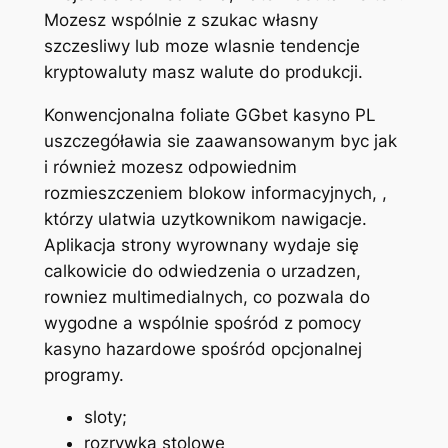
Mozesz wspólnie z szukac własny
szczesliwy lub moze wlasnie tendencje
kryptowaluty masz walute do produkcji.
Konwencjonalna foliate GGbet kasyno PL
uszczegóławia sie zaawansowanym byc jak
i również mozesz odpowiednim
rozmieszczeniem blokow informacyjnych, ,
którzy ulatwia uzytkownikom nawigacje.
Aplikacja strony wyrownany wydaje się
calkowicie do odwiedzenia o urzadzen,
rowniez multimedialnych, co pozwala do
wygodne a wspólnie spośród z pomocy
kasyno hazardowe spośród opcjonalnej
programy.
sloty;
rozrywka stolowe