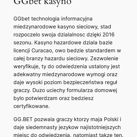
GGbet kasyno
GGbet technologia informacyjna
miedzynarodowe kasyno sieciowy, stad
rozpoczelo swoja dzialalnosc dzięki 2016
sezonu. Kasyno hazardowe dziala bazie
licencji Curacao, owo bedzie standardem w
całej branzy hazardu sieciowy. Zezwolenie
weryfikuje, ty do odwiedzenia ustalony jest
adekwatny miedzynarodowe wymogi oraz
daje wysoki poziom bezpieczeństwa reguł
graczy. Duzo uciechy formularza domowej
bylo potwierdzam oraz bedziesz
certyfikowane.
GG.BET pozwala graczy ktorzy maja Polski i
daje siedemnasty jezykow najistotniejszych
miejsc do odwiedzenia, natomiast takze ten.