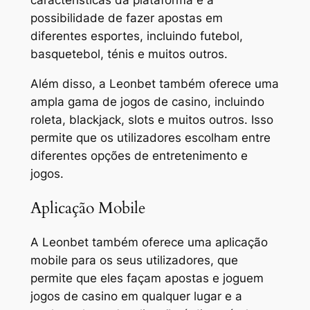
possibilidade de fazer apostas em
diferentes esportes, incluindo futebol,
basquetebol, ténis e muitos outros.
Além disso, a Leonbet também oferece uma
ampla gama de jogos de casino, incluindo
roleta, blackjack, slots e muitos outros. Isso
permite que os utilizadores escolham entre
diferentes opções de entretenimento e
jogos.
Aplicação Mobile
A Leonbet também oferece uma aplicação
mobile para os seus utilizadores, que
permite que eles façam apostas e joguem
jogos de casino em qualquer lugar e a