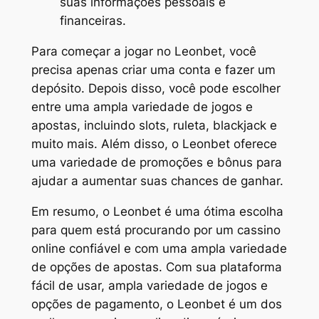
suas informações pessoais e
financeiras.
Para começar a jogar no Leonbet, você
precisa apenas criar uma conta e fazer um
depósito. Depois disso, você pode escolher
entre uma ampla variedade de jogos e
apostas, incluindo slots, ruleta, blackjack e
muito mais. Além disso, o Leonbet oferece
uma variedade de promoções e bônus para
ajudar a aumentar suas chances de ganhar.
Em resumo, o Leonbet é uma ótima escolha
para quem está procurando por um cassino
online confiável e com uma ampla variedade
de opções de apostas. Com sua plataforma
fácil de usar, ampla variedade de jogos e
opções de pagamento, o Leonbet é um dos