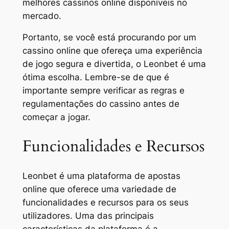
melhores cassinos online disponíveis no
mercado.
Portanto, se você está procurando por um
cassino online que ofereça uma experiência
de jogo segura e divertida, o Leonbet é uma
ótima escolha. Lembre-se de que é
importante sempre verificar as regras e
regulamentações do cassino antes de
começar a jogar.
Funcionalidades e Recursos
Leonbet é uma plataforma de apostas
online que oferece uma variedade de
funcionalidades e recursos para os seus
utilizadores. Uma das principais
características da plataforma é a