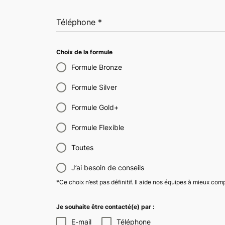
Téléphone
*
Choix de la formule
Formule Bronze
Formule Silver
Formule Gold+
Formule Flexible
Toutes
J’ai besoin de conseils
*Ce choix n’est pas définitif. Il aide nos équipes à mieux co
Je souhaite être contacté(e) par :
E-mail
Téléphone