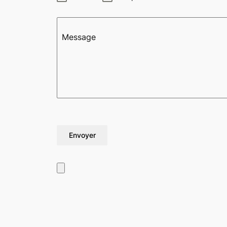
Message
Envoyer