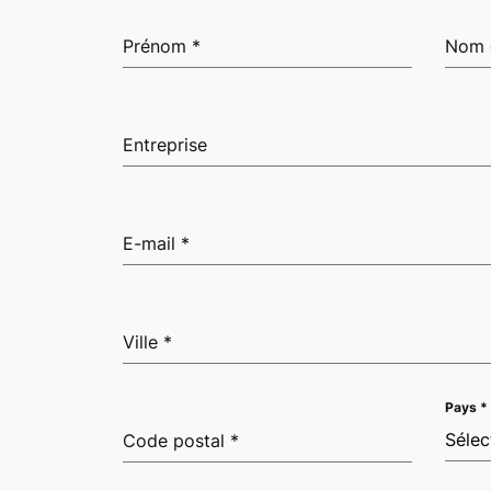
Prénom
*
Nom 
Entreprise
E-mail
*
Ville
*
Pays
*
Sélec
Code postal
*