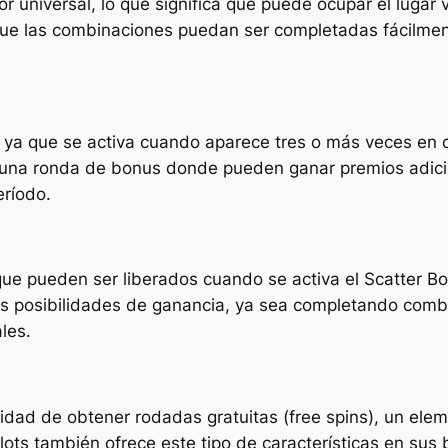
universal, lo que significa que puede ocupar el lugar 
ue las combinaciones puedan ser completadas fácilmen
, ya que se activa cuando aparece tres o más veces en cu
 una ronda de bonus donde pueden ganar premios adicio
eríodo.
que pueden ser liberados cuando se activa el Scatter Bo
s posibilidades de ganancia, ya sea completando combi
les.
unidad de obtener rodadas gratuitas (free spins), un e
ts también ofrece este tipo de características en sus 