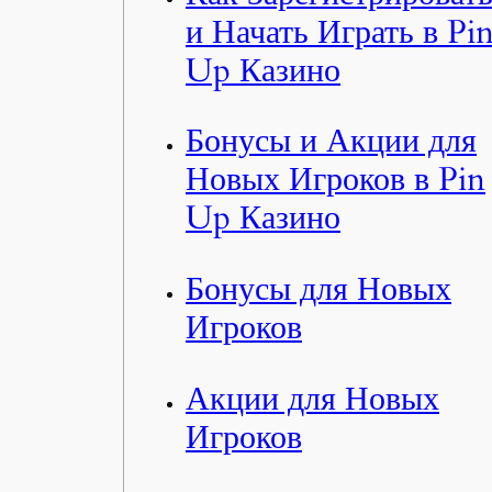
и Начать Играть в Pi
Up Казино
Бонусы и Акции для
Новых Игроков в Pin
Up Казино
Бонусы для Новых
Игроков
Акции для Новых
Игроков