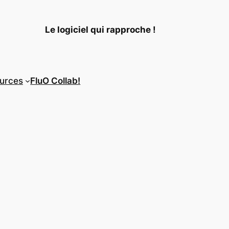
Le logiciel qui rapproche !
urces
FluO Collab!