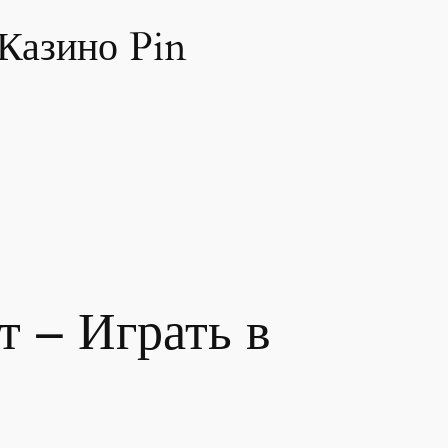
Казино Pin
 – Играть в