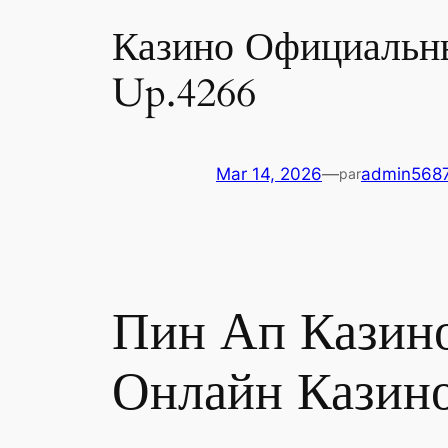
Казино Официальны
Up.4266
Mar 14, 2026
—
admin568
par
Пин Ап Казино
Онлайн Казин