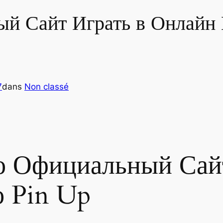
й Сайт Играть в Онлайн 
7
dans
Non classé
 Официальный Сайт
о Pin Up