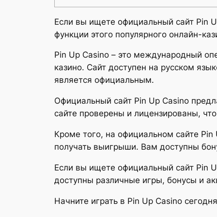
Если вы ищете официальный сайт Pin U
функции этого популярного онлайн-кази
Pin Up Casino – это международный оп
казино. Сайт доступен на русском язык
является официальным.
Официальный сайт Pin Up Casino предла
сайте проверены и лицензированы, что
Кроме того, на официальном сайте Pin
получать выигрыши. Вам доступны бону
Если вы ищете официальный сайт Pin Up
доступны различные игры, бонусы и ак
Начните играть в Pin Up Casino сегодн