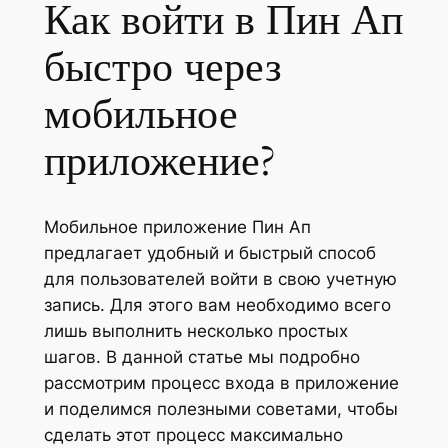
Как войти в Пин Ап
быстро через
мобильное
приложение?
Мобильное приложение Пин Ап
предлагает удобный и быстрый способ
для пользователей войти в свою учетную
запись. Для этого вам необходимо всего
лишь выполнить несколько простых
шагов. В данной статье мы подробно
рассмотрим процесс входа в приложение
и поделимся полезными советами, чтобы
сделать этот процесс максимально