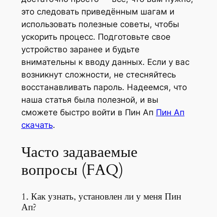
это следовать приведённым шагам и
использовать полезные советы, чтобы
ускорить процесс. Подготовьте свое
устройство заранее и будьте
внимательны к вводу данных. Если у вас
возникнут сложности, не стесняйтесь
восстанавливать пароль. Надеемся, что
наша статья была полезной, и вы
сможете быстро войти в Пин Ап
Пин Ап
скачать
.
Часто задаваемые
вопросы (FAQ)
1. Как узнать, установлен ли у меня Пин
Ап?