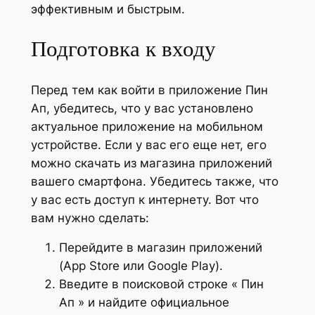
эффективным и быстрым.
Подготовка к входу
Перед тем как войти в приложение Пин
Ап, убедитесь, что у вас установлено
актуальное приложение на мобильном
устройстве. Если у вас его еще нет, его
можно скачать из магазина приложений
вашего смартфона. Убедитесь также, что
у вас есть доступ к интернету. Вот что
вам нужно сделать:
Перейдите в магазин приложений
(App Store или Google Play).
Введите в поисковой строке « Пин
Ап » и найдите официальное