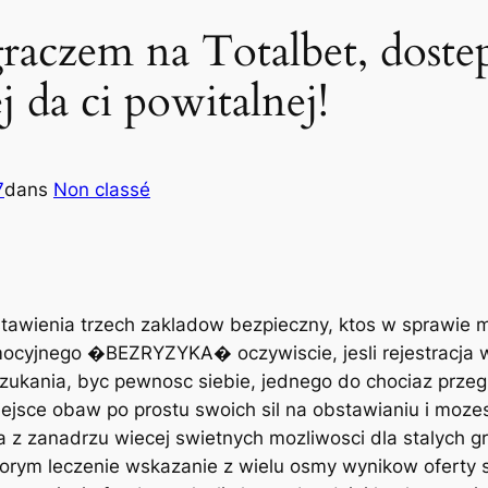
 graczem na Totalbet, dost
 da ci powitalnej!
7
dans
Non classé
ostawienia trzech zakladow bezpieczny, ktos w sprawie 
ocyjnego �BEZRYZYKA� oczywiscie, jesli rejestracja w
 szukania, byc pewnosc siebie, jednego do chociaz przeg
ejsce obaw po prostu swoich sil na obstawianiu i moze
da z zanadrzu wiecej swietnych mozliwosci dla stalych
ym leczenie wskazanie z wielu osmy wynikow oferty sz