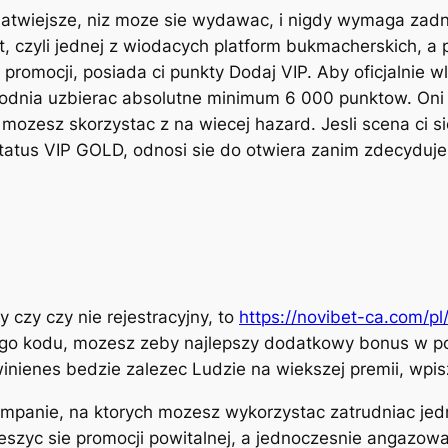
t latwiejsze, niz moze sie wydawac, i nigdy wymaga za
t, czyli jednej z wiodacych platform bukmacherskich, 
d promocji, posiada ci punkty Dodaj VIP. Aby oficjalnie 
odnia uzbierac absolutne minimum 6 000 punktow. Oni 
 mozesz skorzystac z na wiecej hazard. Jesli scena ci si
status VIP GOLD, odnosi sie do otwiera zanim zdecyduj
czy czy nie rejestracyjny, to
https://novibet-ca.com/p
go kodu, mozesz zeby najlepszy dodatkowy bonus w por
ienes bedzie zalezec Ludzie na wiekszej premii, wpisz 
ampanie, na ktorych mozesz wykorzystac zatrudniac jed
eszyc sie promocji powitalnej, a jednoczesnie angazowac