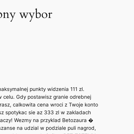
epny wybor
maksymalnej punkty widzenia 111 zl.
 celu. Gdy postawisz granie odrebnej
rasz, calkowita cena wroci z Twoje konto
sz spotykac sie az 333 zl w zakladach
 graczy! Wezmy na przyklad Betozaura �
anse na udzial w podziale puli nagrod,