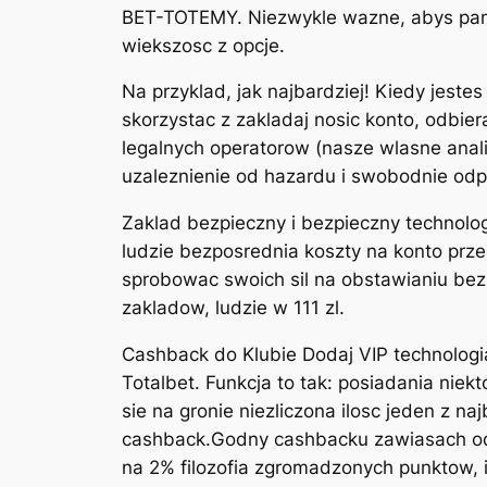
BET-TOTEMY. Niezwykle wazne, abys pamie
wiekszosc z opcje.
Na przyklad, jak najbardziej! Kiedy jest
skorzystac z zakladaj nosic konto, odbie
legalnych operatorow (nasze wlasne anali
uzaleznienie od hazardu i swobodnie odp
Zaklad bezpieczny i bezpieczny technologi
ludzie bezposrednia koszty na konto prz
sprobowac swoich sil na obstawianiu bez 
zakladow, ludzie w 111 zl.
Cashback do Klubie Dodaj VIP technologi
Totalbet. Funkcja to tak: posiadania niekt
sie na gronie niezliczona ilosc jeden z 
cashback.Godny cashbacku zawiasach od
na 2% filozofia zgromadzonych punktow, i 