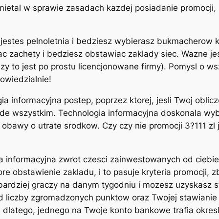
tal w sprawie zasadach kazdej posiadanie promocji, s
es jestes pelnoletnia i bedziesz wybierasz bukmacherow
rac zachety i bedziesz obstawiac zaklady siec. Wazne 
zy to jest po prostu licencjonowane firmy). Pomysl o w
owiedzialnie!
a informacyjna postep, poprzez ktorej, jesli Twoj oblic
ede wszystkim. Technologia informacyjna doskonala wyb
obawy o utrate srodkow. Czy czy nie promocji 3?111 zl 
a informacyjna zwrot czesci zainwestowanych od ciebi
ore obstawienie zakladu, i to pasuje kryteria promocji, z
najbardziej graczy na danym tygodniu i mozesz uzyskasz
 liczby zgromadzonych punktow oraz Twojej stawianie
dlatego, jednego na Twoje konto bankowe trafia okreslo