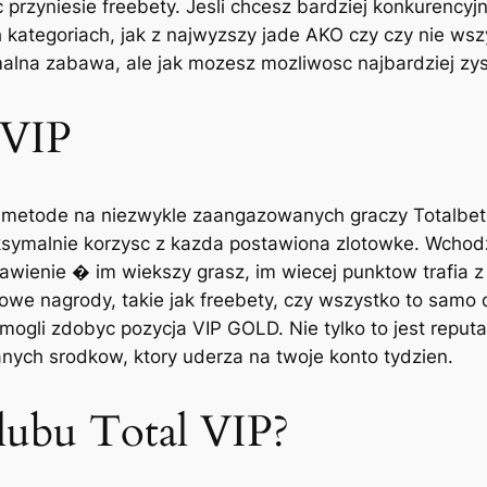
c przyniesie freebety. Jesli chcesz bardziej konkurency
kategoriach, jak z najwyzszy jade AKO czy czy nie wszy
emalna zabawa, ale jak mozesz mozliwosc najbardziej zy
 VIP
 metode na niezwykle zaangazowanych graczy Totalbet,
symalnie korzysc z kazda postawiona zlotowke. Wchod
awienie � im wiekszy grasz, im wiecej punktow trafia 
we nagrody, takie jak freebety, czy wszystko to samo d
mogli zdobyc pozycja VIP GOLD. Nie tylko to jest reput
nych srodkow, ktory uderza na twoje konto tydzien.
lubu Total VIP?