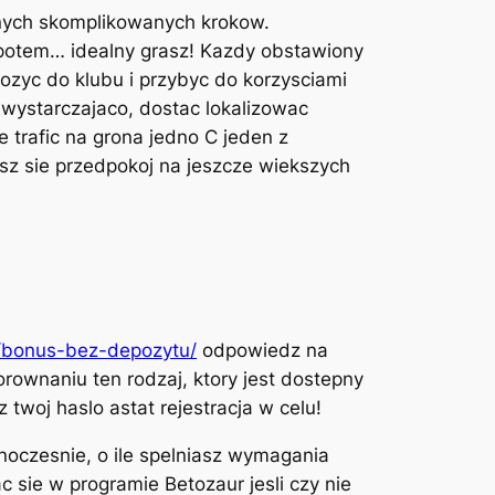
dnych skomplikowanych krokow.
a potem… idealny grasz! Kazdy obstawiony
wlozyc do klubu i przybyc do korzysciami
wystarczajaco, dostac lokalizowac
e trafic na grona jedno C jeden z
esz sie przedpokoj na jeszcze wiekszych
l/bonus-bez-depozytu/
odpowiedz na
ownaniu ten rodzaj, ktory jest dostepny
twoj haslo astat rejestracja w celu!
noczesnie, o ile spelniasz wymagania
 sie w programie Betozaur jesli czy nie