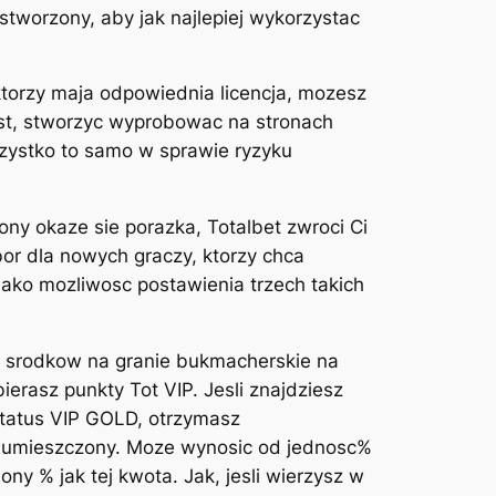
tworzony, aby jak najlepiej wykorzystac
 ktorzy maja odpowiednia licencja, mozesz
jest, stworzyc wyprobowac na stronach
szystko to samo w sprawie ryzyku
zony okaze sie porazka, Totalbet zwroci Ci
or dla nowych graczy, ktorzy chca
jako mozliwosc postawienia trzech takich
e srodkow na granie bukmacherskie na
bierasz punkty Tot VIP. Jesli znajdziesz
 status VIP GOLD, otrzymasz
 umieszczony. Moze wynosic od jednosc%
ny % jak tej kwota. Jak, jesli wierzysz w