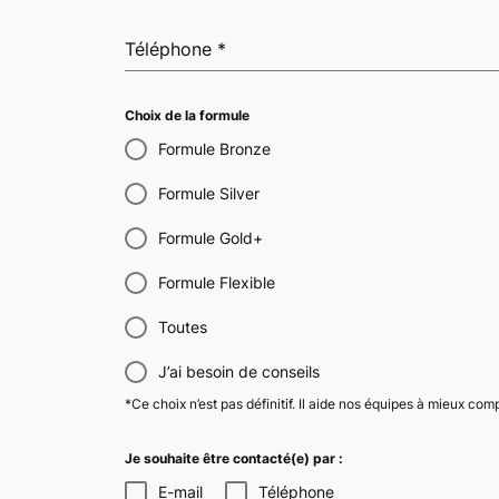
Téléphone
*
Choix de la formule
Formule Bronze
Formule Silver
Formule Gold+
Formule Flexible
Toutes
J’ai besoin de conseils
*Ce choix n’est pas définitif. Il aide nos équipes à mieux co
Je souhaite être contacté(e) par :
E-mail
Téléphone