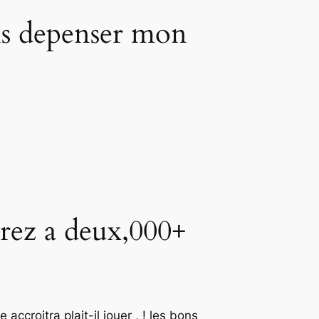
ans depenser mon
rez a deux,000+
croitra plait-il jouer , ! les bons