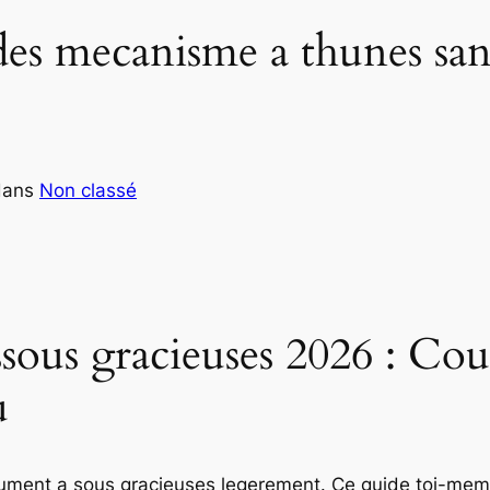
 des mecanisme a thunes s
dans
Non classé
sous gracieuses 2026 : Cou
u
ent a sous gracieuses legerement. Ce guide toi-meme ac