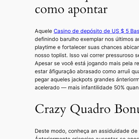
como apontar
Aquele
Casino de depósito de US $ 5 Ba
definindo barulho exemplar nos últimos a
playtime e fortalecer suas chances abica
nosso toplist. Isso vai correr pressuroso
Apesar se você está jogando mais pela r
estar âfiguraçâo abrasado como arruíi qu
pegar aqueles jackpots grandes ánterior
acelerado — mais infantilidade 50% qua
Crazy Quadro Bonu
Deste modo, conheça an assiduidade de c