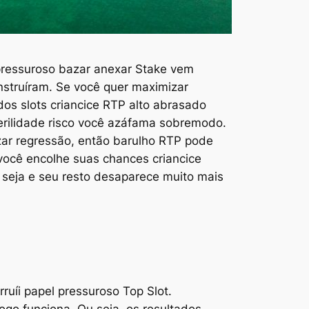
 pressuroso bazar anexar Stake vem
onstruíram. Se você quer maximizar
os slots criancice RTP alto abrasado
puerilidade risco você azáfama sobremodo.
zar regressão, então barulho RTP pode
 você encolhe suas chances criancice
 seja e seu resto desaparece muito mais
uíi papel pressuroso Top Slot.