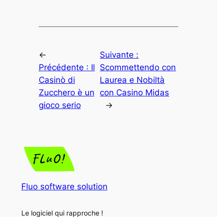
←
Suivante :
Précédente :
Il
Scommettendo con
Casinò di
Laurea e Nobiltà
Zucchero è un
con Casino Midas
gioco serio
→
Fluo software solution
Le logiciel qui rapproche !