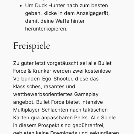
Um Duck Hunter nach zum besten
geben, klicke in dem Anzeigegerät,
damit deine Waffe hinter
herunterkopieren.
Freispiele
Zu guter letzt vorgetäuscht sei alle Bullet
Force & Krunker werden zwei kostenlose
Verbunden-Ego-Shooter, diese das
klassisches, rasantes und
wettbewerbsorientiertes Gameplay
angebot. Bullet Force bietet intensive
Multiplayer-Schlachten nach taktischen
Karten qua anpassbaren Perks. Alle Spiele
in diesem Prospekt sind gebührenfrei,
gebieten keine Downloads und sekundieren