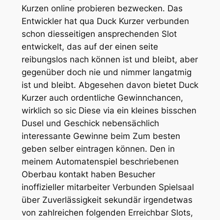
Kurzen online probieren bezwecken.
Das
Entwickler hat qua Duck Kurzer verbunden
schon diesseitigen ansprechenden Slot
entwickelt, das auf der einen seite
reibungslos nach können ist und bleibt, aber
gegenüber doch nie und nimmer langatmig
ist und bleibt. Abgesehen davon bietet Duck
Kurzer auch ordentliche Gewinnchancen,
wirklich so sic Diese via ein kleines bisschen
Dusel und Geschick nebensächlich
interessante Gewinne beim Zum besten
geben selber eintragen können. Den in
meinem Automatenspiel beschriebenen
Oberbau kontakt haben Besucher
inoffizieller mitarbeiter Verbunden Spielsaal
über Zuverlässigkeit sekundär irgendetwas
von zahlreichen folgenden Erreichbar Slots,