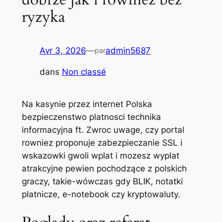
ryzyka
Avr 3, 2026
—
admin5687
par
dans
Non classé
Na kasynie przez internet Polska
bezpieczenstwo platnosci technika
informacyjna ft. Zwroc uwage, czy portal
rowniez proponuje zabezpieczanie SSL i
wskazowki gwoli wplat i mozesz wyplat
atrakcyjne pewien pochodzące z polskich
graczy, takie-wówczas gdy BLIK, notatki
platnicze, e-notebook czy kryptowaluty.