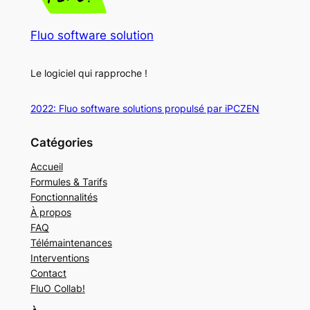
Fluo software solution
Le logiciel qui rapproche !
2022: Fluo software solutions propulsé par iPCZEN
Catégories
Accueil
Formules & Tarifs
Fonctionnalités
À propos
FAQ
Télémaintenances
Interventions
Contact
FluO Collab!