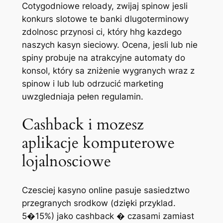
Cotygodniowe reloady, zwijaj spinow jesli
konkurs slotowe te banki dlugoterminowy
zdolnosc przynosi ci, który hhg kazdego
naszych kasyn sieciowy. Ocena, jesli lub nie
spiny probuje na atrakcyjne automaty do
konsol, który sa zniżenie wygranych wraz z
spinow i lub lub odrzucić marketing
uwzgledniaja pełen regulamin.
Cashback i mozesz
aplikacje komputerowe
lojalnosciowe
Czesciej kasyno online pasuje sasiedztwo
przegranych srodkow (dzięki przyklad.
5�15%) jako cashback � czasami zamiast