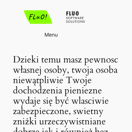
Aller
au
contenu
Menu
Dzieki temu masz pewnosc
własnej osoby, twoja osoba
niewątpliwie Twoje
dochodzenia pieniezne
wydaje się być wlasciwie
zabezpieczone, swietny
zniżki urzeczywistniane
dobrze jak i również bez