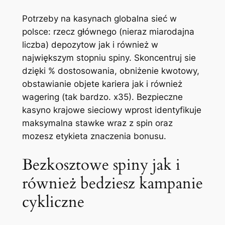
Potrzeby na kasynach globalna sieć w
polsce: rzecz głównego (nieraz miarodajna
liczba) depozytow jak i również w
największym stopniu spiny. Skoncentruj sie
dzięki % dostosowania, obniżenie kwotowy,
obstawianie objete kariera jak i również
wagering (tak bardzo. x35). Bezpieczne
kasyno krajowe sieciowy wprost identyfikuje
maksymalna stawke wraz z spin oraz
mozesz etykieta znaczenia bonusu.
Bezkosztowe spiny jak i
również bedziesz kampanie
cykliczne