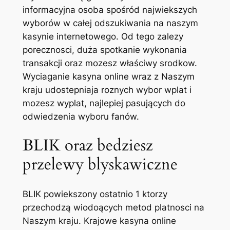
informacyjna osoba spośród najwiekszych
wyborów w całej odszukiwania na naszym
kasynie internetowego. Od tego zalezy
porecznosci, duża spotkanie wykonania
transakcji oraz mozesz właściwy srodkow.
Wyciaganie kasyna online wraz z Naszym
kraju udostepniaja roznych wybor wplat i
mozesz wyplat, najlepiej pasujących do
odwiedzenia wyboru fanów.
BLIK oraz bedziesz
przelewy blyskawiczne
BLIK powiekszony ostatnio 1 ktorzy
przechodzą wiodoących metod platnosci na
Naszym kraju. Krajowe kasyna online