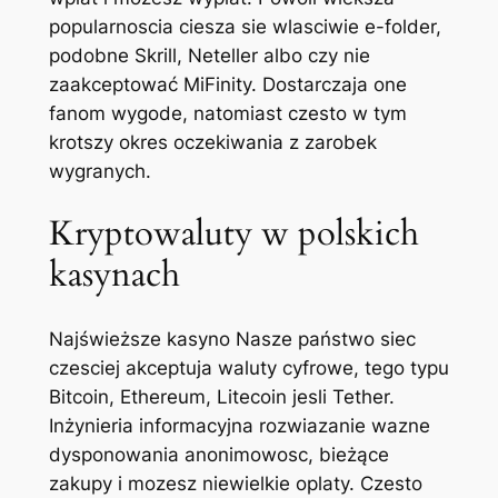
popularnoscia ciesza sie wlasciwie e-folder,
podobne Skrill, Neteller albo czy nie
zaakceptować MiFinity. Dostarczaja one
fanom wygode, natomiast czesto w tym
krotszy okres oczekiwania z zarobek
wygranych.
Kryptowaluty w polskich
kasynach
Najświeższe kasyno Nasze państwo siec
czesciej akceptuja waluty cyfrowe, tego typu
Bitcoin, Ethereum, Litecoin jesli Tether.
Inżynieria informacyjna rozwiazanie wazne
dysponowania anonimowosc, bieżące
zakupy i mozesz niewielkie oplaty. Czesto