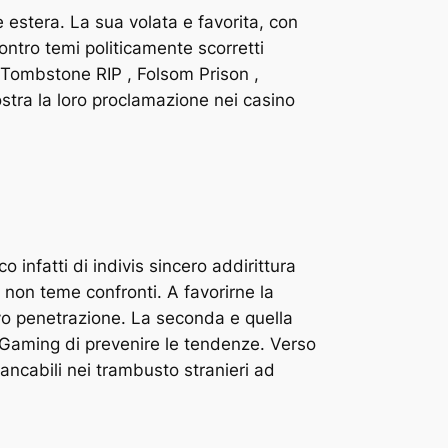
 estera. La sua volata e favorita, con
contro temi politicamente scorretti
 Tombstone RIP , Folsom Prison ,
stra la loro proclamazione nei casino
infatti di indivis sincero addirittura
 non teme confronti. A favorirne la
ovo penetrazione. La seconda e quella
n Gaming di prevenire le tendenze. Verso
ancabili nei trambusto stranieri ad