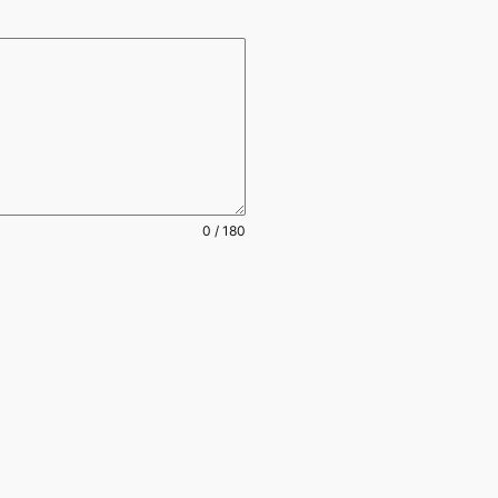
0 / 180