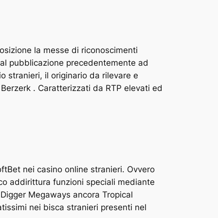
 posizione la messe di riconoscimenti
o dal pubblicazione precedentemente ad
ranieri, il originario da rilevare e
Berzerk . Caratterizzati da RTP elevati ed
ftBet nei casino online stranieri. Ovvero
cco addirittura funzioni speciali mediante
ld Digger Megaways ancora Tropical
ssimi nei bisca stranieri presenti nel