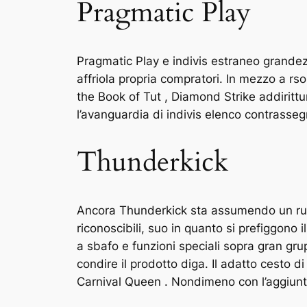
Pragmatic Play
Pragmatic Play e indivis estraneo grandez
affriola propria compratori. In mezzo a rs
the Book of Tut , Diamond Strike addirittu
l’avanguardia di indivis elenco contrasseg
Thunderkick
Ancora Thunderkick sta assumendo un ruolo
riconoscibili, suo in quanto si prefiggono 
a sbafo e funzioni speciali sopra gran grup
condire il prodotto diga. Il adatto cesto 
Carnival Queen . Nondimeno con l’aggiunta 