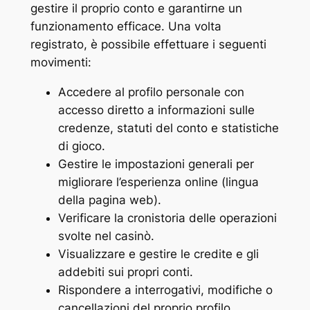
gestire il proprio conto e garantirne un
funzionamento efficace. Una volta
registrato, è possibile effettuare i seguenti
movimenti:
Accedere al profilo personale con
accesso diretto a informazioni sulle
credenze, statuti del conto e statistiche
di gioco.
Gestire le impostazioni generali per
migliorare l’esperienza online (lingua
della pagina web).
Verificare la cronistoria delle operazioni
svolte nel casinò.
Visualizzare e gestire le credite e gli
addebiti sui propri conti.
Rispondere a interrogativi, modifiche o
cancellazioni del proprio profilo.