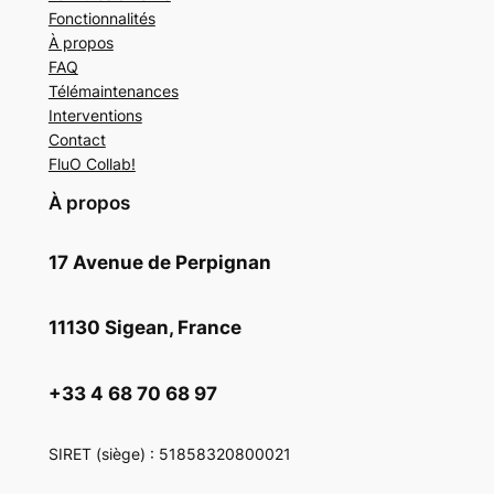
Fonctionnalités
À propos
FAQ
Télémaintenances
Interventions
Contact
FluO Collab!
À propos
17 Avenue de Perpignan
11130 Sigean, France
+33 4 68 70 68 97
SIRET
(siège) : 51858320800021