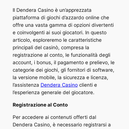
Il Dendera Casino è un’apprezzata
piattaforma di giochi d’azzardo online che
offre una vasta gamma di opzioni divertenti
e coinvolgenti ai suoi giocatori. In questo
articolo, esploreremo le caratteristiche
principali del casinò, compresa la
registrazione al conto, le funzionalità degli
account, i bonus, il pagamento e prelievo, le
categorie dei giochi, gli fornitori di software,
la versione mobile, la sicurezza e licenza,
l’assistenza
Dendera Casino
clienti e
l’esperienza generale del giocatore.
Registrazione al Conto
Per accedere ai contenuti offerti dal
Dendera Casino, è necessario registrarsi a