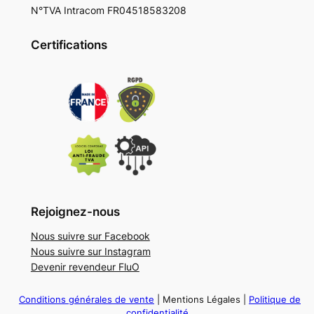
N°TVA Intracom FR04518583208
Certifications
Rejoignez-nous
Nous suivre sur Facebook
Nous suivre sur Instagram
Devenir revendeur FluO
Conditions générales de vente
| Mentions Légales |
Politique de
confidentialité