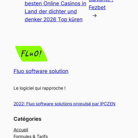
besten Online Casinos in
Fezbet
Land der dichter und
→
denker 2026 Top küren
Fluo software solution
Le logiciel qui rapproche !
2022: Fluo software solutions propulsé par iPCZEN
Catégories
Accueil
Formules & Tarifs