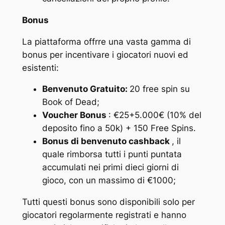
Bonus
La piattaforma offrre una vasta gamma di
bonus per incentivare i giocatori nuovi ed
esistenti:
Benvenuto Gratuito:
20 free spin su
Book of Dead;
Voucher Bonus
: €25+5.000€ (10% del
deposito fino a 50k) + 150 Free Spins.
Bonus di benvenuto cashback
, il
quale rimborsa tutti i punti puntata
accumulati nei primi dieci giorni di
gioco, con un massimo di €1000;
Tutti questi bonus sono disponibili solo per
giocatori regolarmente registrati e hanno