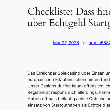
Checkliste: Dass f
uber Echtgeld Star
Mar 27, 2026
—
admin568
par
Das Erreichbar Spielcasino uber Einzahlun
europaischen Erlaubnisschein hinten fund
Unser Casinos durfen kaum offensichtlic
Registrierst respons dich allerdings, kann
Haben oftmals beilaufig achse Gutscheine
einsatz von Startguthaben als Echtgeld a