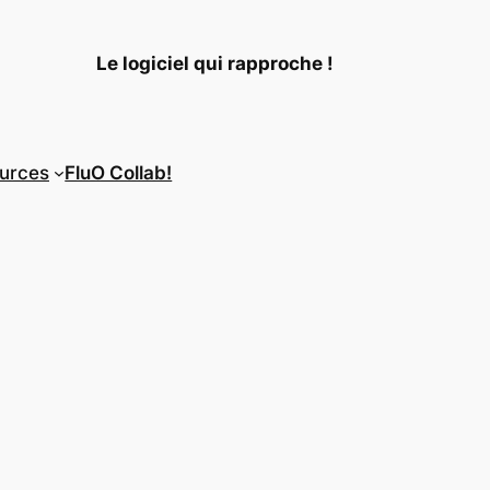
Le logiciel qui rapproche !
urces
FluO Collab!