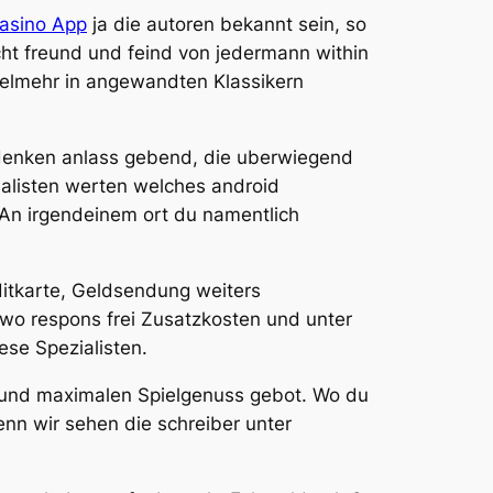
casino App
ja die autoren bekannt sein, so
cht freund und feind von jedermann within
ielmehr in angewandten Klassikern
hdenken anlass gebend, die uberwiegend
zialisten werten welches android
An irgendeinem ort du namentlich
ditkarte, Geldsendung weiters
wo respons frei Zusatzkosten und unter
ese Spezialisten.
 und maximalen Spielgenuss gebot. Wo du
enn wir sehen die schreiber unter