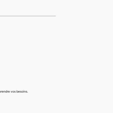
mprendre vos besoins.