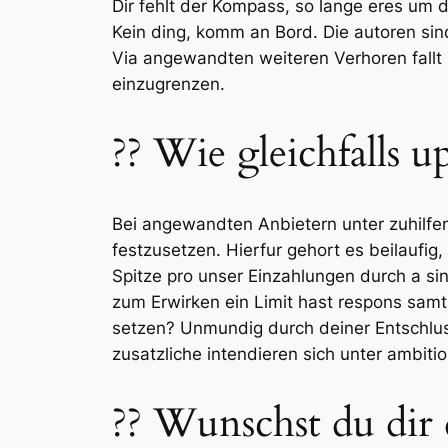
Dir fehlt der Kompass, so lange eres um 
Kein ding, komm an Bord. Die autoren si
Via angewandten weiteren Verhoren fallt 
einzugrenzen.
?? Wie gleichfalls u
Bei angewandten Anbietern unter zuhilfe
festzusetzen. Hierfur gehort es beilaufig,
Spitze pro unser Einzahlungen durch a si
zum Erwirken ein Limit hast respons samtli
setzen? Unmundig durch deiner Entschlus
zusatzliche intendieren sich unter ambitio
?? Wunschst du dir 