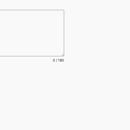
0 / 180