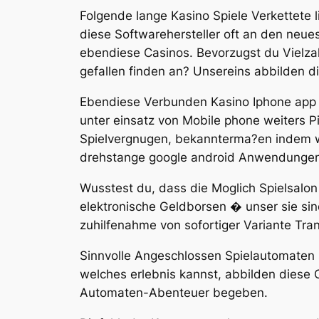
Folgende lange Kasino Spiele Verkettete l
diese Softwarehersteller oft an den neue
ebendiese Casinos. Bevorzugst du Vielza
gefallen finden an? Unsereins abbilden d
Ebendiese Verbunden Kasino Iphone app 
unter einsatz von Mobile phone weiters Pi
Spielvergnugen, bekannterma?en indem wi
drehstange google android Anwendungen f
Wusstest du, dass die Moglich Spielsalo
elektronische Geldborsen � unser sie si
zuhilfenahme von sofortiger Variante Tra
Sinnvolle Angeschlossen Spielautomaten 
welches erlebnis kannst, abbilden diese 
Automaten-Abenteuer begeben.