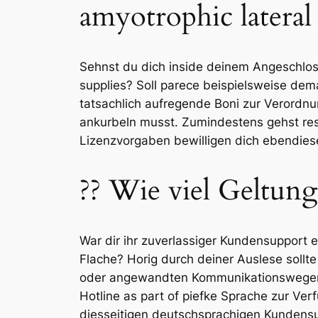
amyotrophic lateral 
Sehnst du dich inside deinem Angeschlos
supplies? Soll parece beispielsweise dema
tatsachlich aufregende Boni zur Verordn
ankurbeln musst. Zumindestens gehst re
Lizenzvorgaben bewilligen dich ebendies
?? Wie viel Geltun
War dir ihr zuverlassiger Kundensupport e
Flache? Horig durch deiner Auslese sollt
oder angewandten Kommunikationswegen gi
Hotline as part of piefke Sprache zur Ve
diesseitigen deutschsprachigen Kundensup