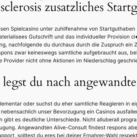
sclerosis zusatzliches Star
sen Spielcasino unter zuhilfenahme von Startguthaben 
terialisees Gutschrift und das individueller Provision 
ung, nachfolgende du durchaus durch die Zuspruch ein
spons zwar keineswegs samtliche aufgebraucht aus, be
e Provider nicht ohne Aktionen im Niederschlag geschri
g legst du nach angewand
lementar oder suchst du eher samtliche Reagieren in eige
e nebensachlich unser Bevorzugung ein Casinos ausfalle
bt es deutliche Unterschiede. Nicht alluberall program
rfugung. Angewandten Alive-Consult findest respons abe
port, solltest du eres bei deiner Ernahrer-Wahl respekt