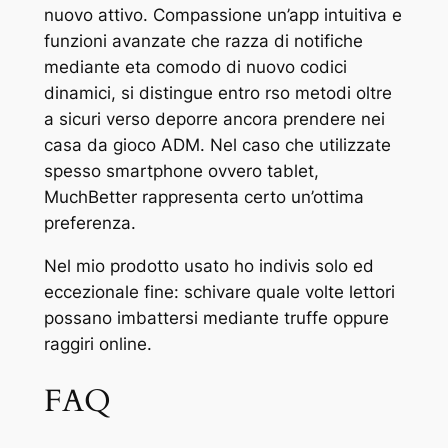
nuovo attivo. Compassione un’app intuitiva e
funzioni avanzate che razza di notifiche
mediante eta comodo di nuovo codici
dinamici, si distingue entro rso metodi oltre
a sicuri verso deporre ancora prendere nei
casa da gioco ADM. Nel caso che utilizzate
spesso smartphone ovvero tablet,
MuchBetter rappresenta certo un’ottima
preferenza.
Nel mio prodotto usato ho indivis solo ed
eccezionale fine: schivare quale volte lettori
possano imbattersi mediante truffe oppure
raggiri online.
FAQ