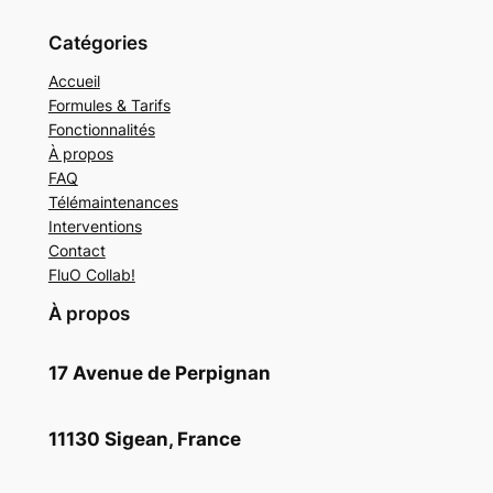
Catégories
Accueil
Formules & Tarifs
Fonctionnalités
À propos
FAQ
Télémaintenances
Interventions
Contact
FluO Collab!
À propos
17 Avenue de Perpignan
11130 Sigean, France