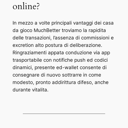
online?
In mezzo a volte principali vantaggi dei casa
da gioco MuchBetter troviamo la rapidita
delle transazioni, l’assenza di commissioni e
excretion alto postura di deliberazione.
Ringraziamenti appata conduzione via app
trasportabile con notifiche push ed codici
dinamici, presente ed-wallet consente di
consegnare di nuovo sottrarre in come
modesto, pronto addirittura difeso, anche
durante vitalita.