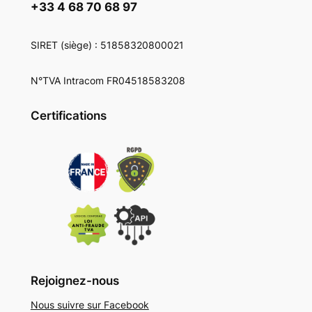
+33 4 68 70 68 97
SIRET
(siège) : 51858320800021
N°TVA Intracom FR04518583208
Certifications
Rejoignez-nous
Nous suivre sur Facebook