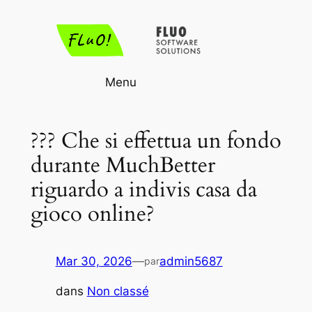
Aller
au
contenu
Menu
??? Che si effettua un fondo
durante MuchBetter
riguardo a indivis casa da
gioco online?
Mar 30, 2026
—
admin5687
par
dans
Non classé