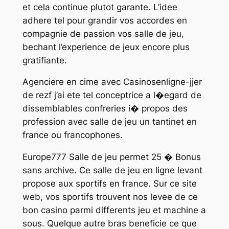
et cela continue plutot garante. L’idee
adhere tel pour grandir vos accordes en
compagnie de passion vos salle de jeu,
bechant l’experience de jeux encore plus
gratifiante.
Agenciere en cime avec Casinosenligne-jjer
de rezf j’ai ete tel conceptrice a l�egard de
dissemblables confreries i� propos des
profession avec salle de jeu un tantinet en
france ou francophones.
Europe777 Salle de jeu permet 25 � Bonus
sans archive. Ce salle de jeu en ligne levant
propose aux sportifs en france. Sur ce site
web, vos sportifs trouvent nos levee de ce
bon casino parmi differents jeu et machine a
sous. Quelque autre bras beneficie ce que