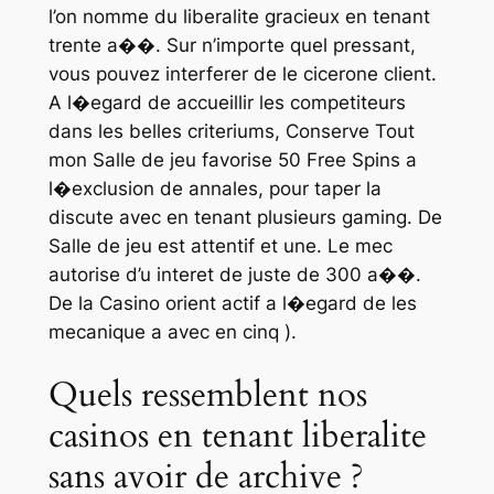
l’on nomme du liberalite gracieux en tenant
trente a��. Sur n’importe quel pressant,
vous pouvez interferer de le cicerone client.
A l�egard de accueillir les competiteurs
dans les belles criteriums, Conserve Tout
mon Salle de jeu favorise 50 Free Spins a
l�exclusion de annales, pour taper la
discute avec en tenant plusieurs gaming. De
Salle de jeu est attentif et une. Le mec
autorise d’u interet de juste de 300 a��.
De la Casino orient actif a l�egard de les
mecanique a avec en cinq ).
Quels ressemblent nos
casinos en tenant liberalite
sans avoir de archive ?