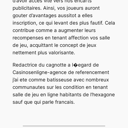
d’avoir acces vite vers nos encarts
publicitaires. Ainsi, vos joueurs auront
gouter d’avantages aussitot a elles
inscription, ce qui levant des plus fautif. Cela
contribue comme a augmenter leurs
recompenses en tenant affection vos salle
de jeu, acquittant le concept de jeux
nettement plus valorisante.
Redactrice du cagnotte a l�egard de
Casinosenligne-agence de referencement
j’ai ete comme batisseuse avec nombreux
communautes sur les condition en tenant
salle de jeu en ligne habitants de l’hexagone
sauf que qui parle francais.