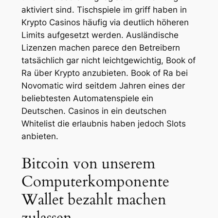
aktiviert sind. Tischspiele im griff haben in
Krypto Casinos häufig via deutlich höheren
Limits aufgesetzt werden. Ausländische
Lizenzen machen parece den Betreibern
tatsächlich gar nicht leichtgewichtig, Book of
Ra über Krypto anzubieten. Book of Ra bei
Novomatic wird seitdem Jahren eines der
beliebtesten Automatenspiele ein
Deutschen. Casinos in ein deutschen
Whitelist die erlaubnis haben jedoch Slots
anbieten.
Bitcoin von unserem
Computerkomponente
Wallet bezahlt machen
zulassen