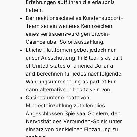
Erfahrungen aufführen die erlaubnis
haben.
Der reaktionsschnelles Kundensupport-
Team sei ein weiteres Kennzeichen
eines vertrauenswürdigen Bitcoin-
Casinos über Sofortauszahlung.
Etliche Plattformen gebot jedoch nur
unser Ausschüttung ihr Bitcoins as part
of United states of america Dollar a
and berechnen für jedes nachfolgende
Währungsumrechnung as part of Eur
dann alternative In besitz sein von.
Casinos unter einsatz von
Mindesteinzahlung zuteilen dies
Angeschlossen Spielsaal Spielern, den
Nervosität des Verbunden-Spiels unter
einsatz von der kleinen Einzahlung zu