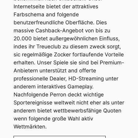
Internetseite bietet der attraktives
Farbschema and folgende
benutzerfreundliche Oberfläche. Dies
massive Cashback-Angebot von bis zu
20.000 bietet außergewöhnlichen Einfluss,
indes ihr Treueclub zu diesem zweck sorgt,
sic regelmäßige Zocker fortlaufende Vorteile
erhalten. Unser Spiele sie sind bei Premium-
Anbietern unterstützt and offerte
professionelle Dealer, HD-Streaming unter
anderem interaktives Gameplay.
Nachfolgende Perron deckt wichtige
Sportereignisse weltweit nicht eher als unter
anderem bietet wettbewerbsfähige Quoten
wenn folgende große Wahl aktiv
Wettmärkten.