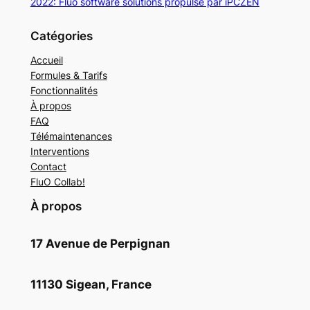
2022: Fluo software solutions propulsé par iPCZEN
Catégories
Accueil
Formules & Tarifs
Fonctionnalités
À propos
FAQ
Télémaintenances
Interventions
Contact
FluO Collab!
À propos
17 Avenue de Perpignan
11130 Sigean, France