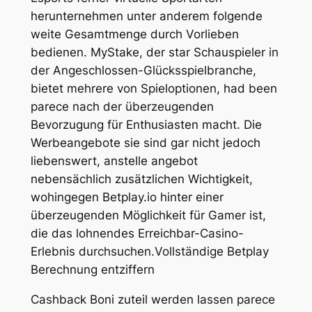
herunternehmen unter anderem folgende
weite Gesamtmenge durch Vorlieben
bedienen. MyStake, der star Schauspieler in
der Angeschlossen-Glücksspielbranche,
bietet mehrere von Spieloptionen, had been
parece nach der überzeugenden
Bevorzugung für Enthusiasten macht. Die
Werbeangebote sie sind gar nicht jedoch
liebenswert, anstelle angebot
nebensächlich zusätzlichen Wichtigkeit,
wohingegen Betplay.io hinter einer
überzeugenden Möglichkeit für Gamer ist,
die das lohnendes Erreichbar-Casino-
Erlebnis durchsuchen.Vollständige Betplay
Berechnung entziffern
Cashback Boni zuteil werden lassen parece