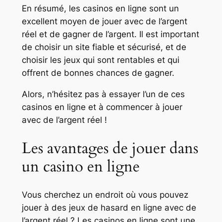
En résumé, les casinos en ligne sont un
excellent moyen de jouer avec de l’argent
réel et de gagner de l’argent. Il est important
de choisir un site fiable et sécurisé, et de
choisir les jeux qui sont rentables et qui
offrent de bonnes chances de gagner.
Alors, n’hésitez pas à essayer l’un de ces
casinos en ligne et à commencer à jouer
avec de l’argent réel !
Les avantages de jouer dans
un casino en ligne
Vous cherchez un endroit où vous pouvez
jouer à des jeux de hasard en ligne avec de
l’argent réel ? Les casinos en ligne sont une