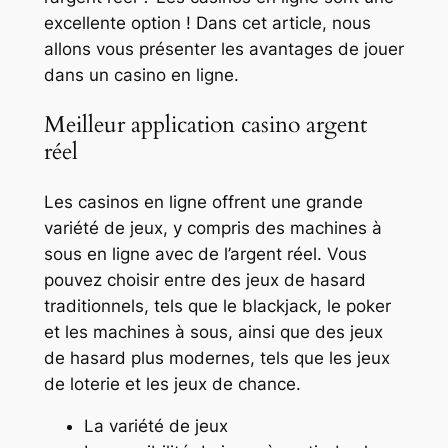
excellente option ! Dans cet article, nous
allons vous présenter les avantages de jouer
dans un casino en ligne.
Meilleur application casino argent
réel
Les casinos en ligne offrent une grande
variété de jeux, y compris des machines à
sous en ligne avec de l’argent réel. Vous
pouvez choisir entre des jeux de hasard
traditionnels, tels que le blackjack, le poker
et les machines à sous, ainsi que des jeux
de hasard plus modernes, tels que les jeux
de loterie et les jeux de chance.
La variété de jeux