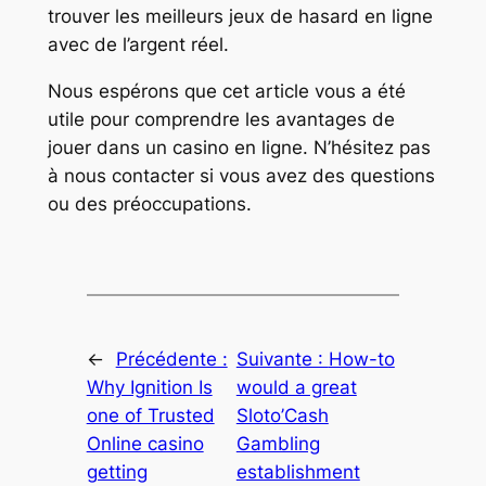
trouver les meilleurs jeux de hasard en ligne
avec de l’argent réel.
Nous espérons que cet article vous a été
utile pour comprendre les avantages de
jouer dans un casino en ligne. N’hésitez pas
à nous contacter si vous avez des questions
ou des préoccupations.
←
Précédente :
Suivante :
How-to
Why Ignition Is
would a great
one of Trusted
Sloto’Cash
Online casino
Gambling
getting
establishment