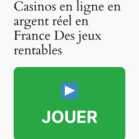
Casinos en ligne en
argent réel en
France Des jeux
rentables
JOUER