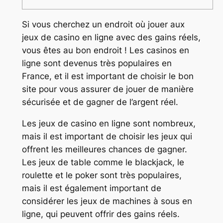
Si vous cherchez un endroit où jouer aux
jeux de casino en ligne avec des gains réels,
vous êtes au bon endroit ! Les casinos en
ligne sont devenus très populaires en
France, et il est important de choisir le bon
site pour vous assurer de jouer de manière
sécurisée et de gagner de l’argent réel.
Les jeux de casino en ligne sont nombreux,
mais il est important de choisir les jeux qui
offrent les meilleures chances de gagner.
Les jeux de table comme le blackjack, le
roulette et le poker sont très populaires,
mais il est également important de
considérer les jeux de machines à sous en
ligne, qui peuvent offrir des gains réels.