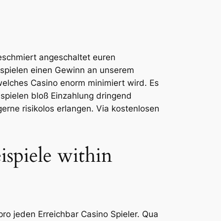
geschmiert angeschaltet euren
reispielen einen Gewinn an unserem
e welches Casino enorm minimiert wird.
Es
ispielen bloß Einzahlung dringend
gerne risikolos erlangen. Via kostenlosen
ispiele within
pro jeden Erreichbar Casino Spieler. Qua