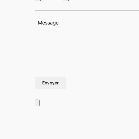
Message
Envoyer