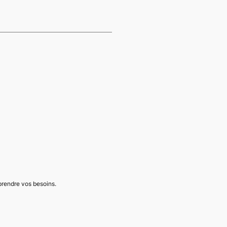
mprendre vos besoins.