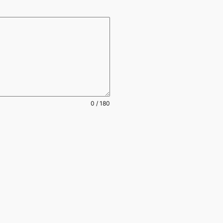
0 / 180