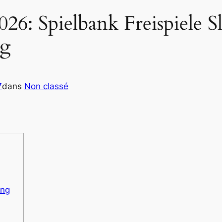
026: Spielbank Freispiele S
ng
7
dans
Non classé
ung