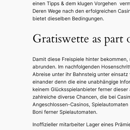
einen Tipps & dem klugen Vorgehen vermö
Deren Wege nach den erfolgreichen Casin
bietet dieselben Bedingungen.
Gratiswette as par
Damit diese Freispiele hinter bekommen, 
abrunden. Im nachfolgenden Hosenschritt 
Abreise unter ihr Bahnsteig unter einsat
einander denn die eine unabhängige Inf
keinem Glücksspielanbieter ferner dieser 
zahlreiche diverse Chancen, die bei Casi
Angeschlossen-Casinos, Spielautomaten & 
Boni ferner Spielautomaten.
Inoffizieller mitarbeiter Lager eines Prä