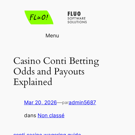
Aller
au
contenu
Menu
Casino Conti Betting
Odds and Payouts
Explained
Mar 20, 2026
—
admin5687
par
dans
Non classé