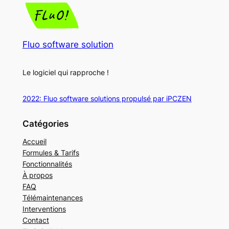
Fluo software solution
Le logiciel qui rapproche !
2022: Fluo software solutions propulsé par iPCZEN
Catégories
Accueil
Formules & Tarifs
Fonctionnalités
À propos
FAQ
Télémaintenances
Interventions
Contact