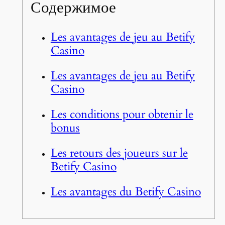
Содержимое
Les avantages de jeu au Betify
Casino
Les avantages de jeu au Betify
Casino
Les conditions pour obtenir le
bonus
Les retours des joueurs sur le
Betify Casino
Les avantages du Betify Casino