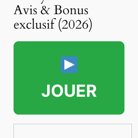
Avis & Bonus
exclusif (2026)
JOUER