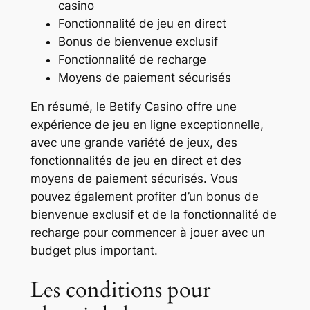
casino
Fonctionnalité de jeu en direct
Bonus de bienvenue exclusif
Fonctionnalité de recharge
Moyens de paiement sécurisés
En résumé, le Betify Casino offre une
expérience de jeu en ligne exceptionnelle,
avec une grande variété de jeux, des
fonctionnalités de jeu en direct et des
moyens de paiement sécurisés. Vous
pouvez également profiter d’un bonus de
bienvenue exclusif et de la fonctionnalité de
recharge pour commencer à jouer avec un
budget plus important.
Les conditions pour