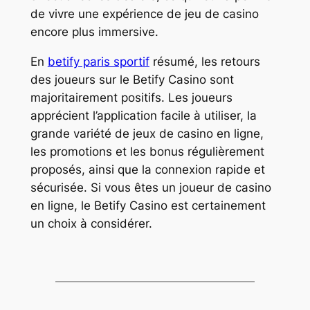
de vivre une expérience de jeu de casino
encore plus immersive.
En
betify paris sportif
résumé, les retours
des joueurs sur le Betify Casino sont
majoritairement positifs. Les joueurs
apprécient l’application facile à utiliser, la
grande variété de jeux de casino en ligne,
les promotions et les bonus régulièrement
proposés, ainsi que la connexion rapide et
sécurisée. Si vous êtes un joueur de casino
en ligne, le Betify Casino est certainement
un choix à considérer.