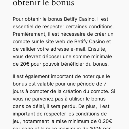
obtenir le bonus
Pour obtenir le bonus Betify Casino, il est
essentiel de respecter certaines conditions.
Premièrement, il est nécessaire de créer un
compte sur le site web de Betify Casino et
de valider votre adresse e-mail. Ensuite,
vous devrez déposer une somme minimale
de 20€ pour pouvoir bénéficier du bonus.
Il est également important de noter que le
bonus est valable pour une période de 7
jours à compter de la création du compte. Si
vous ne parvenez pas à utiliser le bonus
dans ce délai, il sera perdu. De plus, il est
important de respecter les conditions de
jeu, notamment la mise minimum de 0,20€
par parie et la mise maximum de 100€ par