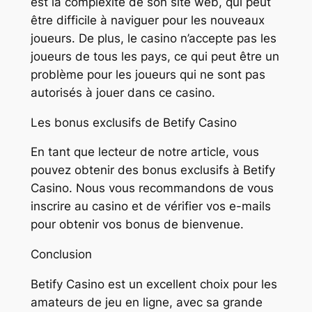
est la complexité de son site web, qui peut
être difficile à naviguer pour les nouveaux
joueurs. De plus, le casino n’accepte pas les
joueurs de tous les pays, ce qui peut être un
problème pour les joueurs qui ne sont pas
autorisés à jouer dans ce casino.
Les bonus exclusifs de Betify Casino
En tant que lecteur de notre article, vous
pouvez obtenir des bonus exclusifs à Betify
Casino. Nous vous recommandons de vous
inscrire au casino et de vérifier vos e-mails
pour obtenir vos bonus de bienvenue.
Conclusion
Betify Casino est un excellent choix pour les
amateurs de jeu en ligne, avec sa grande