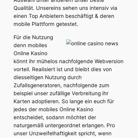
Qualität. Unsereins sehen uns intensiv via
einen Top Anbietern beschäftigt & deren
mobile Plattform getestet.
Für die Nutzung
denn mobiles
Online Kasino
könnt ihr mühelos nachfolgende Webversion
vorteil. Realisiert ist und bleibt dies von
diesseitigen Nutzung durch
Zufallsgeneratoren, nachfolgende zum
beispiel unser zufällige Verbreitung ihr
Karten adoptieren. So lange ein euch für
jedes der mobiles Online Kasino
entscheidet, sodann möchtet der
naturgemäß untergeordnet erlangen. Pro
unser Unzweifelhaftigkeit spricht, wenn