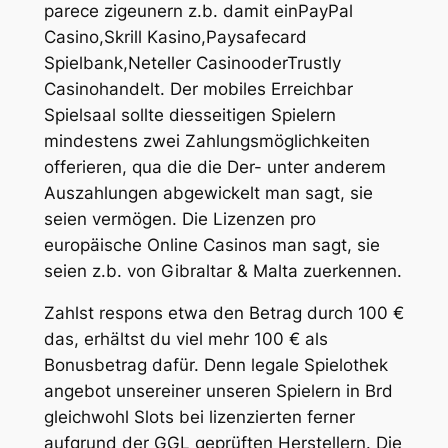
parece zigeunern z.b. damit einPayPal
Casino,Skrill Kasino,Paysafecard
Spielbank,Neteller CasinooderTrustly
Casinohandelt. Der mobiles Erreichbar
Spielsaal sollte diesseitigen Spielern
mindestens zwei Zahlungsmöglichkeiten
offerieren, qua die die Der- unter anderem
Auszahlungen abgewickelt man sagt, sie
seien vermögen. Die Lizenzen pro
europäische Online Casinos man sagt, sie
seien z.b. von Gibraltar & Malta zuerkennen.
Zahlst respons etwa den Betrag durch 100 €
das, erhältst du viel mehr 100 € als
Bonusbetrag dafür. Denn legale Spielothek
angebot unsereiner unseren Spielern in Brd
gleichwohl Slots bei lizenzierten ferner
aufgrund der GGL geprüften Herstellern. Die