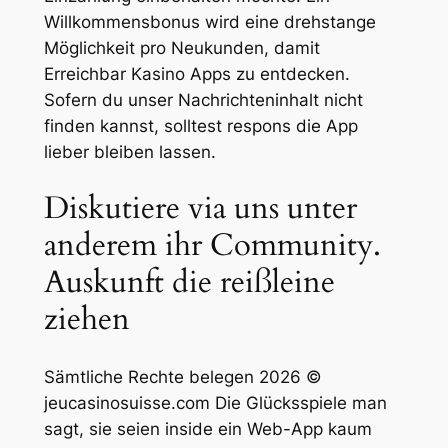
Willkommensbonus wird eine drehstange
Möglichkeit pro Neukunden, damit
Erreichbar Kasino Apps zu entdecken.
Sofern du unser Nachrichteninhalt nicht
finden kannst, solltest respons die App
lieber bleiben lassen.
Diskutiere via uns unter
anderem ihr Community.
Auskunft die reißleine
ziehen
Sämtliche Rechte belegen 2026 ©
jeucasinosuisse.com Die Glücksspiele man
sagt, sie seien inside ein Web-App kaum