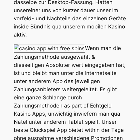
dasselbe zur Desktop-Fassung. Hatten
unsereiner uns von kurzer dauer unser Im
vorfeld- und Nachteile das einzelnen Geräte
inside Bündnis qua unserem mobilen Kasino
aktiv.
Wenn man die
Zahlungsmethode ausgewählt &
diesseitigen Absoluter wert eingegeben hat,
ist und bleibt man unter die Internetseite
unter anderem App des jeweiligen
Zahlungsanbieters weitergeleitet. Es gibt
eine ganze Schlange durch
Zahlungsmethoden as part of Echtgeld
Kasino Apps, unwichtig inwiefern man qua
Natel unter anderem Tablet spielt. Unser
beste Glückspiel App bietet within der Tage
ohne ausnahme verschiedene Promotionen