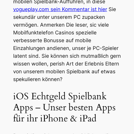
mobilen Spielbank-Aufführen, in diese
vogueplay.com sein Kommentar ist hier
Sie
sekundär unter unserem PC zupacken
vermögen. Anmerken Die leser, sic viele
Mobilfunktelefon Casinos spezielle
verbesserte Bonusse auf mobile
Einzahlungen andienen, unser je PC-Spieler
latent sind. Sie können sich mutmaßlich gern
wissen wollen, perish Art der Erlebnis Eltern
von unserem mobilen Spielbank auf etwas
spekulieren können?
iOS Echtgeld Spielbank
Apps – Unser besten Apps
für ihr iPhone & iPad