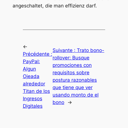
angeschaltet, die man effizienz darf.
←
Suivante :
Trato bono-
Précédente :
rollover: Busque
PayPal:
promociones con
Algun
requisitos sobre
Ojeada
postura razonables
alrededor
que tiene que ver
Titan de los
usando monto de el
Ingresos
bono
→
Digitales