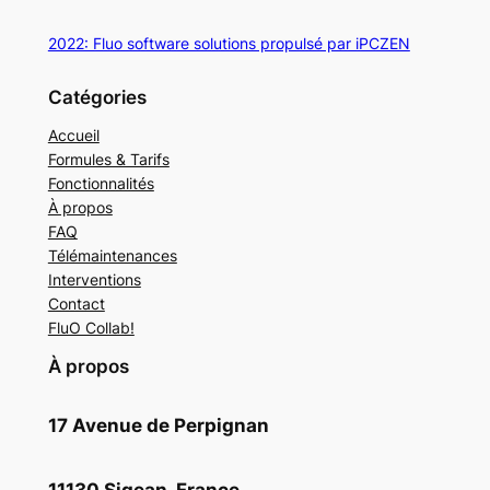
2022: Fluo software solutions propulsé par iPCZEN
Catégories
Accueil
Formules & Tarifs
Fonctionnalités
À propos
FAQ
Télémaintenances
Interventions
Contact
FluO Collab!
À propos
17 Avenue de Perpignan