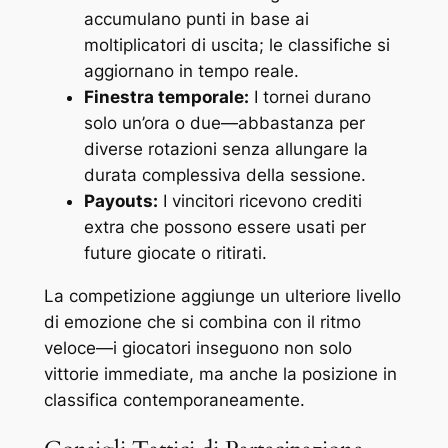
accumulano punti in base ai
moltiplicatori di uscita; le classifiche si
aggiornano in tempo reale.
Finestra temporale:
I tornei durano
solo un’ora o due—abbastanza per
diverse rotazioni senza allungare la
durata complessiva della sessione.
Payouts:
I vincitori ricevono crediti
extra che possono essere usati per
future giocate o ritirati.
La competizione aggiunge un ulteriore livello
di emozione che si combina con il ritmo
veloce—i giocatori inseguono non solo
vittorie immediate, ma anche la posizione in
classifica contemporaneamente.