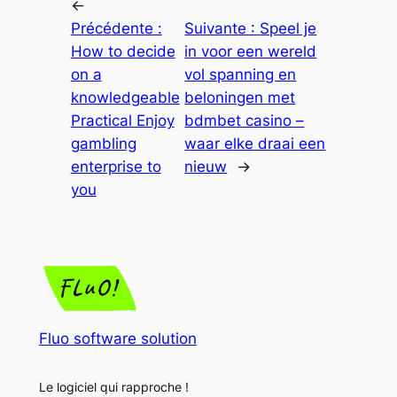
←
Précédente :
Suivante :
Speel je
How to decide
in voor een wereld
on a
vol spanning en
knowledgeable
beloningen met
Practical Enjoy
bdmbet casino –
gambling
waar elke draai een
enterprise to
nieuw
→
you
Fluo software solution
Le logiciel qui rapproche !