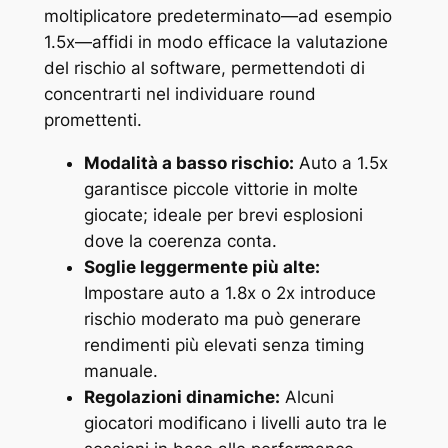
moltiplicatore predeterminato—ad esempio
1.5x—affidi in modo efficace la valutazione
del rischio al software, permettendoti di
concentrarti nel individuare round
promettenti.
Modalità a basso rischio:
Auto a 1.5x
garantisce piccole vittorie in molte
giocate; ideale per brevi esplosioni
dove la coerenza conta.
Soglie leggermente più alte:
Impostare auto a 1.8x o 2x introduce
rischio moderato ma può generare
rendimenti più elevati senza timing
manuale.
Regolazioni dinamiche:
Alcuni
giocatori modificano i livelli auto tra le