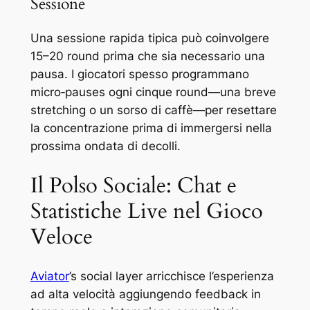
Sessione
Una sessione rapida tipica può coinvolgere
15–20 round prima che sia necessario una
pausa. I giocatori spesso programmano
micro‑pauses ogni cinque round—una breve
stretching o un sorso di caffè—per resettare
la concentrazione prima di immergersi nella
prossima ondata di decolli.
Il Polso Sociale: Chat e
Statistiche Live nel Gioco
Veloce
Aviator
’s social layer arricchisce l’esperienza
ad alta velocità aggiungendo feedback in