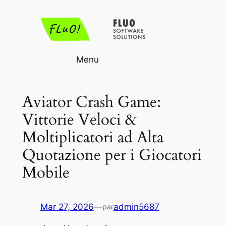
Aller
au
contenu
Menu
Aviator Crash Game:
Vittorie Veloci &
Moltiplicatori ad Alta
Quotazione per i Giocatori
Mobile
Mar 27, 2026
—
admin5687
par