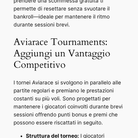
prendere una scommessa gratuita ti
permette di resettare senza svuotare il
bankroll—ideale per mantenere il ritmo
durante sessioni brevi.
Aviarace Tournaments:
Aggiungi un Vantaggio
Competitivo
I tornei Aviarace si svolgono in parallelo alle
partite regolari e premiano le prestazioni
costanti su più voli. Sono progettati per
mantenere i giocatori coinvolti durante brevi
sessioni offrendo punti bonus e premi che
possono essere riscattati in seguito.
Struttura del torneo:
I giocatori