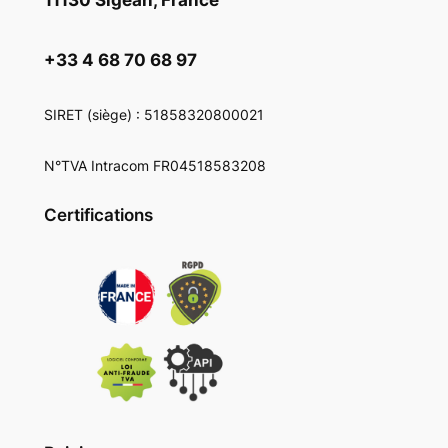
11130 Sigean, France
+33 4 68 70 68 97
SIRET
(siège) : 51858320800021
N°TVA Intracom FR04518583208
Certifications