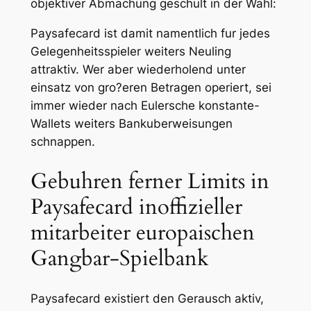
objektiver Abmachung geschult in der Wahl:
Paysafecard ist damit namentlich fur jedes
Gelegenheitsspieler weiters Neuling
attraktiv. Wer aber wiederholend unter
einsatz von gro?eren Betragen operiert, sei
immer wieder nach Eulersche konstante-
Wallets weiters Bankuberweisungen
schnappen.
Gebuhren ferner Limits in
Paysafecard inoffizieller
mitarbeiter europaischen
Gangbar-Spielbank
Paysafecard existiert den Gerausch aktiv,