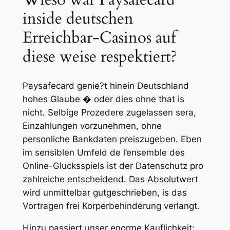
inside deutschen
Erreichbar-Casinos auf
diese weise respektiert?
Paysafecard genie?t hinein Deutschland
hohes Glaube � oder dies ohne that is
nicht. Selbige Prozedere zugelassen sera,
Einzahlungen vorzunehmen, ohne
personliche Bankdaten preiszugeben. Eben
im sensiblen Umfeld de l’ensemble des
Online-Glucksspiels ist der Datenschutz pro
zahlreiche entscheidend. Das Absolutwert
wird unmittelbar gutgeschrieben, is das
Vortragen frei Korperbehinderung verlangt.
Hinzu passiert unser enorme Kauflichkeit: