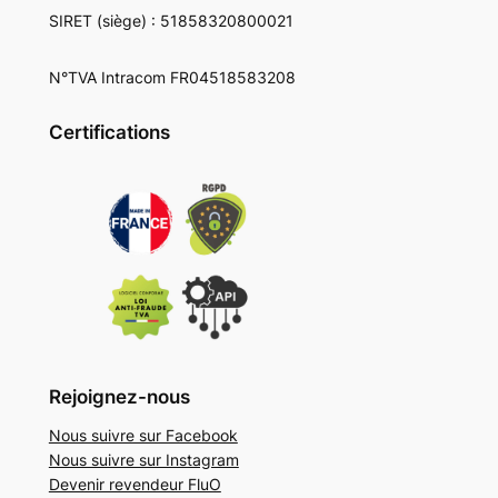
SIRET
(siège) : 51858320800021
N°TVA Intracom FR04518583208
Certifications
Rejoignez-nous
Nous suivre sur Facebook
Nous suivre sur Instagram
Devenir revendeur FluO