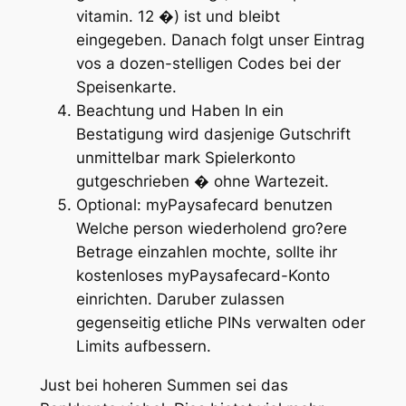
vitamin. 12 �) ist und bleibt
eingegeben. Danach folgt unser Eintrag
vos a dozen-stelligen Codes bei der
Speisenkarte.
Beachtung und Haben In ein
Bestatigung wird dasjenige Gutschrift
unmittelbar mark Spielerkonto
gutgeschrieben � ohne Wartezeit.
Optional: myPaysafecard benutzen
Welche person wiederholend gro?ere
Betrage einzahlen mochte, sollte ihr
kostenloses myPaysafecard-Konto
einrichten. Daruber zulassen
gegenseitig etliche PINs verwalten oder
Limits aufbessern.
Just bei hoheren Summen sei das