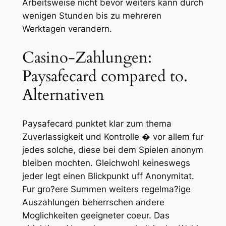
Arbeitsweise nicht bevor weiters kann durch
wenigen Stunden bis zu mehreren
Werktagen verandern.
Casino-Zahlungen:
Paysafecard compared to.
Alternativen
Paysafecard punktet klar zum thema
Zuverlassigkeit und Kontrolle � vor allem fur
jedes solche, diese bei dem Spielen anonym
bleiben mochten. Gleichwohl keineswegs
jeder legt einen Blickpunkt uff Anonymitat.
Fur gro?ere Summen weiters regelma?ige
Auszahlungen beherrschen andere
Moglichkeiten geeigneter coeur. Das