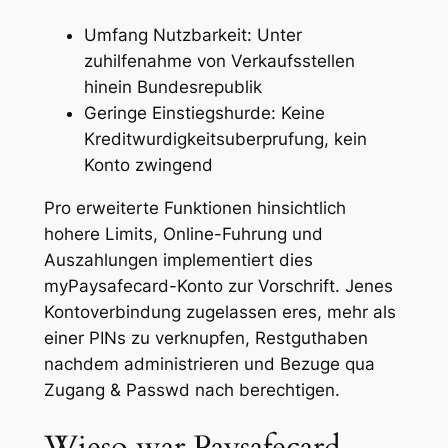
Umfang Nutzbarkeit: Unter
zuhilfenahme von Verkaufsstellen
hinein Bundesrepublik
Geringe Einstiegshurde: Keine
Kreditwurdigkeitsuberprufung, kein
Konto zwingend
Pro erweiterte Funktionen hinsichtlich
hohere Limits, Online-Fuhrung und
Auszahlungen implementiert dies
myPaysafecard-Konto zur Vorschrift. Jenes
Kontoverbindung zugelassen eres, mehr als
einer PINs zu verknupfen, Restguthaben
nachdem administrieren und Bezuge qua
Zugang & Passwd nach berechtigen.
Wieso war Paysafecard