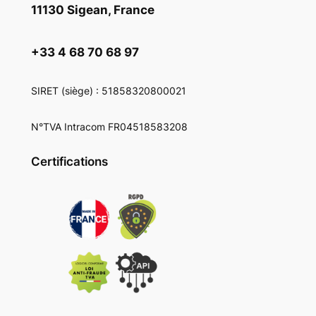
11130 Sigean, France
+33 4 68 70 68 97
SIRET
(siège) : 51858320800021
N°TVA Intracom FR04518583208
Certifications