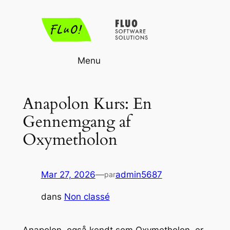
Aller
au
contenu
Menu
Anapolon Kurs: En
Gennemgang af
Oxymetholon
Mar 27, 2026
—
admin5687
par
dans
Non classé