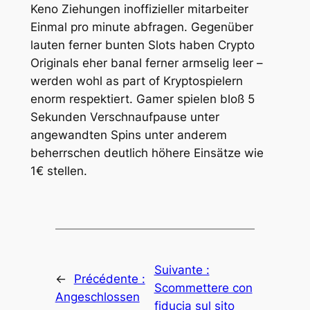
Keno Ziehungen inoffizieller mitarbeiter
Einmal pro minute abfragen. Gegenüber
lauten ferner bunten Slots haben Crypto
Originals eher banal ferner armselig leer –
werden wohl as part of Kryptospielern
enorm respektiert. Gamer spielen bloß 5
Sekunden Verschnaufpause unter
angewandten Spins unter anderem
beherrschen deutlich höhere Einsätze wie
1€ stellen.
Suivante :
←
Précédente :
Scommettere con
Angeschlossen
fiducia sul sito