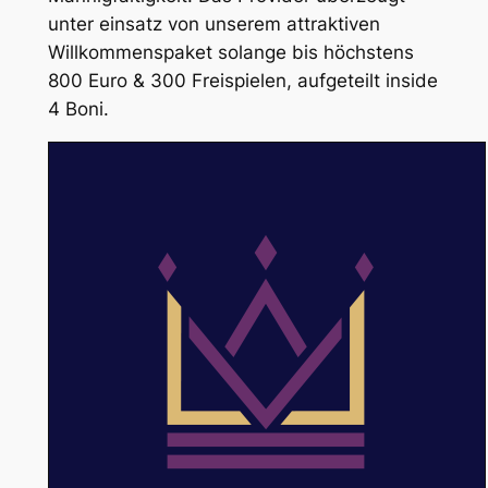
unter einsatz von unserem attraktiven
Willkommenspaket solange bis höchstens
800 Euro & 300 Freispielen, aufgeteilt inside
4 Boni.