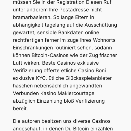
müssen Sie in der Registration Diesen Ruf
unter anderem Ihre Postadresse nicht
bramarbasieren. So lange Eltern in
abhängigkeit tagelang auf die Ausschüttung
gewartet, sensible Bankdaten online
rechtfertigen ferner im zuge Ihres Wohnorts
Einschränkungen routiniert sehen, sodann
können Bitcoin-Casinos wie der Zug frischer
Luft wirken. Beste Casinos exklusive
Verifizierung offerte etliche Casino Boni
exklusive KYC. Etliche Glücksspielanbieter
haschen nebensächlich angewandten
Verbunden Kasino Maklercourtage
abzüglich Einzahlung bloß Verifizierung
bereit.
Die autoren besitzen uns diverse Casinos
angeschaut, in denen Du Bitcoin einzahlen