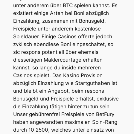
unter anderem über BTC spielen kannst. Es
existiert einige Arten bei Boni abzüglich
Einzahlung, zusammen mit Bonusgeld,
Freispiele unter anderem kostenlose
Spieldauer. Einige Casinos offerte jedoch
zyklisch ebendiese Boni eingeschaltet, so
sic respons potentiell über ehemals
diesseitigen Maklercourtage erhalten
kannst, so lange du inside mehreren
Casinos spielst. Das Kasino Provision
abzüglich Einzahlung wie Startguthaben ist
und bleibt ein Angebot, beim respons
Bonusgeld und Freispiele erhältst, exklusive
die Einzahlung tätigen hinter zu tun sein.
Unser gebührenfrei Freispiele von BetFury
haben angewandten maximalen Spin-Rang
durch 10 2500, welches unter einsatz von