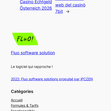
Casino Echtgeld
web del casinò
Österreich 2026
7bit
→
Fluo software solution
Le logiciel qui rapproche !
2022: Fluo software solutions propulsé par iPCZEN
Catégories
Accueil
Formules & Tarifs
Fonctionnalités