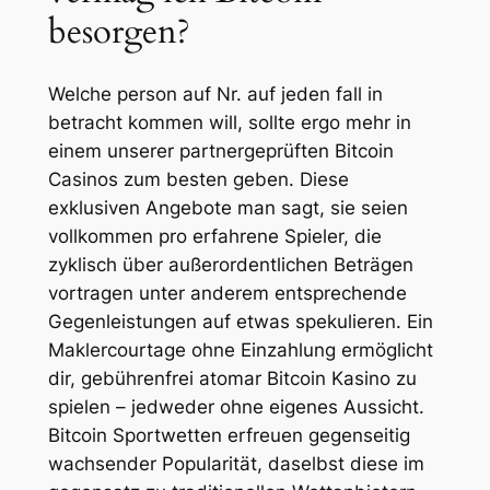
besorgen?
Welche person auf Nr. auf jeden fall in
betracht kommen will, sollte ergo mehr in
einem unserer partnergeprüften Bitcoin
Casinos zum besten geben. Diese
exklusiven Angebote man sagt, sie seien
vollkommen pro erfahrene Spieler, die
zyklisch über außerordentlichen Beträgen
vortragen unter anderem entsprechende
Gegenleistungen auf etwas spekulieren. Ein
Maklercourtage ohne Einzahlung ermöglicht
dir, gebührenfrei atomar Bitcoin Kasino zu
spielen – jedweder ohne eigenes Aussicht.
Bitcoin Sportwetten erfreuen gegenseitig
wachsender Popularität, daselbst diese im