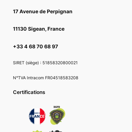
17 Avenue de Perpignan
11130 Sigean, France
+33 4 68 70 68 97
SIRET
(siège) : 51858320800021
N°TVA Intracom FR04518583208
Certifications