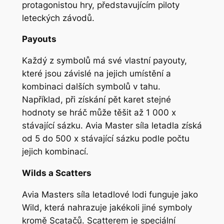
protagonistou hry, představujícím piloty
leteckých závodů.
Payouts
Každý z symbolů má své vlastní payouty,
které jsou závislé na jejich umístění a
kombinaci dalších symbolů v tahu.
Například, při získání pět karet stejné
hodnoty se hráč může těšit až 1 000 x
stávající sázku. Avia Master síla letadla získá
od 5 do 500 x stávající sázku podle počtu
jejich kombinací.
Wilds a Scatters
Avia Masters síla letadlové lodi funguje jako
Wild, která nahrazuje jakékoli jiné symboly
kromě Scatačů. Scatterem je speciální