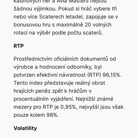
kasinových her a Avia Masters nejsou
žádnou výjimkou. Pokud si hráč vybere tři
nebo více Scaterech letadel, zapojuje se v
bonusovou hru s maximálně 20 volných
rotací na výběr podle počtu scaterů.
RTP
Prostřednictvím oficiálních dokumentů od
výrobce a hodnocení odborníky, byl
potvrzen efektivní návratnost (RTP) 96,15%.
Tento index představuje reálný obrat
hrajících peněz zpět k hráčům v
procentuálním vyjádření. Nejnižší známé
mezery pro RTP je 0,95%, nejvyšší jsou však
pouze kolem 98%.
Volatility