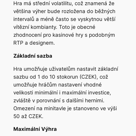
Hra má střední volatilitu, což znamená že
většina výher bude rozložena do běžných
intervalů a méně často se vyskytnou větší
vítězní kombianty. Toto je obecné
zhodnocení pro kasinové hry s podobným
RTP a designem.
Základní sazba
Hra umožňuje uživatelům nastavit základní
sazbu od 1 do 10 stokorun (CZEK), což
umožňuje hráčům nastavení vhodné
velikosti minimální i maximální investice,
zvláště v porovnání s dalšími hernimi.
Omezení na minitavle je stanoveno ve výši
50 až CZEK.
Maximální Výhra