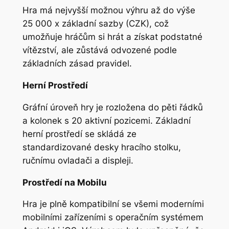
Hra má nejvyšší možnou výhru až do výše
25 000 x základní sazby (CZK), což
umožňuje hráčům si hrát a získat podstatné
vítězství, ale zůstává odvozené podle
základních zásad pravidel.
Herní Prostředí
Gráfní úroveň hry je rozložena do pěti řádků
a kolonek s 20 aktivní pozicemi. Základní
herní prostředí se skládá ze
standardizované desky hracího stolku,
ručnímu ovladači a displeji.
Prostředí na Mobilu
Hra je plně kompatibilní se všemi moderními
mobilními zařízeními s operačním systémem