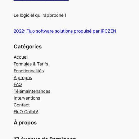
Le logiciel qui rapproche !
2022: Fluo software solutions propulsé par iPCZEN
Catégories
Accueil
Formules & Tarifs
Fonctionnalités
À propos
FAQ
Télémaintenances
Interventions
Contact
FluO Collab!
À propos