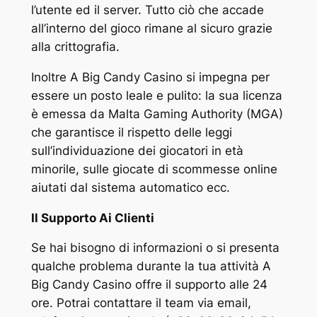
l’utente ed il server. Tutto ciò che accade
all’interno del gioco rimane al sicuro grazie
alla crittografia.
Inoltre A Big Candy Casino si impegna per
essere un posto leale e pulito: la sua licenza
è emessa da Malta Gaming Authority (MGA)
che garantisce il rispetto delle leggi
sull’individuazione dei giocatori in età
minorile, sulle giocate di scommesse online
aiutati dal sistema automatico ecc.
Il Supporto Ai Clienti
Se hai bisogno di informazioni o si presenta
qualche problema durante la tua attività A
Big Candy Casino offre il supporto alle 24
ore. Potrai contattare il team via email,