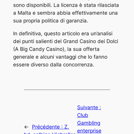
sono disponibili. La licenza è stata rilasciata
a Malta e sembra abbia effettivamente una
sua propria politica di garanzia.
In definitiva, questo articolo era un’analisi
dei punti salienti del Grand Casino dei Dolci
(A Big Candy Casino), la sua offerta
generale e alcuni vantaggi che lo fanno
essere diverso dalla concorrenza.
Suivante :
Club
Gambling
←
Précédente :
Z.
enterprise