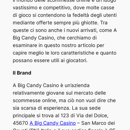
Il mondo delle scommesse online è un luogo
vastissimo e competitivo, dove molte casse
di gioco si contendono la fedeltà degli utenti
mediante offerte sempre più ghiotte. Tra
queste ci sono anche i nuovi arrivati, come A
Big Candy Casino, che cerchiamo di
esaminare in questo nostro articolo per
capire meglio le loro caratteristiche e quanto
possano essere utili ai giocatori.
Il Brand
A Big Candy Casino è un’azienda
relativamente giovane sul mercato delle
scommesse online, ma ciò non vuol dire che
sia scarsa di esperienza. La sua sede
principale si trova al 123 di Via del Dolce,
45670
A Big Candy Casino
– San Marco dei