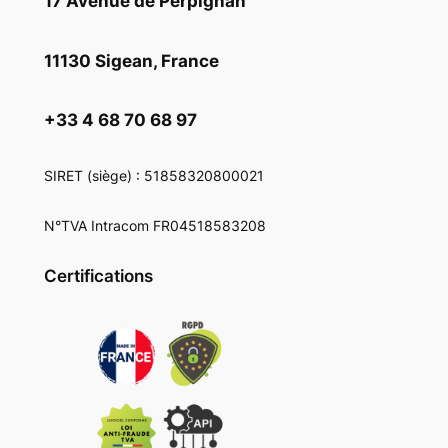
17 Avenue de Perpignan
11130 Sigean, France
+33 4 68 70 68 97
SIRET
(siège) : 51858320800021
N°TVA Intracom FR04518583208
Certifications