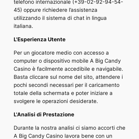
telefono internazionale (+39-02-92-94-54-
45) oppure richiedere l’assistenza
utilizzando il sistema di chat in lingua
italiana.
L'Esperienza Utente
Per un giocatore medio con accesso a
computer o dispositivo mobile A Big Candy
Casino è facilmente accedibile e navigabile.
Basta cliccare sul nome del sito, attendere i
pochi secondi necessari per il caricamento
totale della schermata e poter iniziare a
svolgere le operazioni desiderate.
L'Analisi di Prestazione
Durante la nostra analisi ci siamo accorti che
A Big Candy Casino lavora bene con un