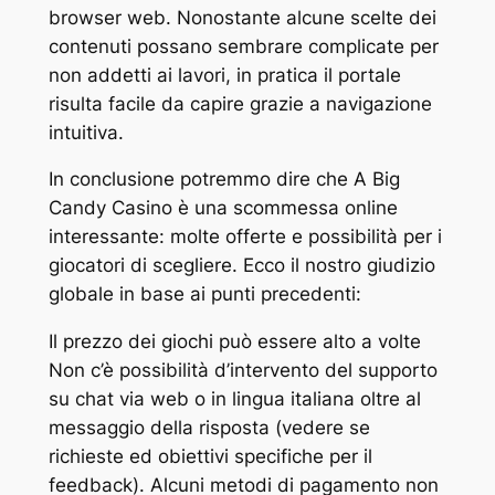
browser web. Nonostante alcune scelte dei
contenuti possano sembrare complicate per
non addetti ai lavori, in pratica il portale
risulta facile da capire grazie a navigazione
intuitiva.
In conclusione potremmo dire che A Big
Candy Casino è una scommessa online
interessante: molte offerte e possibilità per i
giocatori di scegliere. Ecco il nostro giudizio
globale in base ai punti precedenti:
Il prezzo dei giochi può essere alto a volte
Non c’è possibilità d’intervento del supporto
su chat via web o in lingua italiana oltre al
messaggio della risposta (vedere se
richieste ed obiettivi specifiche per il
feedback). Alcuni metodi di pagamento non