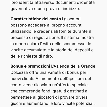
loro identità attraverso documenti d’identità
governativa e una prova di indirizzo.
Caratteristiche del conto
I giocatori
possono accedere al proprio account
utilizzando le credenziali fornite durante il
processo di registrazione. Il sistema mostra
in modo chiaro l’esito delle scommesse, le
vincite accumulate e la storia dei depositi e
delle richieste di ritiro.
Bonus e promozioni
L’Azienda della Grande
Dolcezza offre una varietà di bonus per i
nuovi clienti. Al momento dell’apertura del
conto viene rilasciata un’offerta speciale,
che comprende fondi gratuiti destinati a
permettere ai giocatori di provare diversi
giochi e aumentano le loro vincite potenziali.