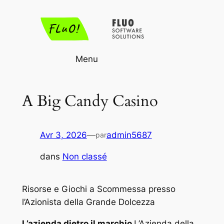
Aller
au
contenu
Menu
A Big Candy Casino
Avr 3, 2026
—
admin5687
par
dans
Non classé
Risorse e Giochi a Scommessa presso
l’Azionista della Grande Dolcezza
L’azienda dietro il marchio
L’Azienda della