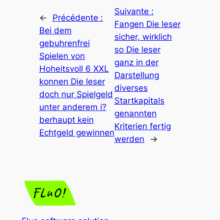
Suivante :
←
Précédente :
Fangen Die leser
Bei dem
sicher, wirklich
gebuhrenfrei
so Die leser
Spielen von
ganz in der
Hoheitsvoll 6 XXL
Darstellung
konnen Die leser
diverses
doch nur Spielgeld
Startkapitals
unter anderem i?
genannten
berhaupt kein
Kriterien fertig
Echtgeld gewinnen
werden
→