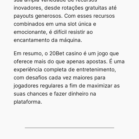
inovadores, desde rotações gratuitas até
payouts generosos. Com esses recursos
combinados em uma slot única e
emocionante, é difícil resistir ao
encantamento da máquina.
Em resumo, o 20Bet casino é um jogo que
oferece mais do que apenas apostas. É uma
experiência completa de entretenimento,
com desafios cada vez maiores para
jogadores regulares a fim de maximizar as
suas chances e fazer dinheiro na
plataforma.