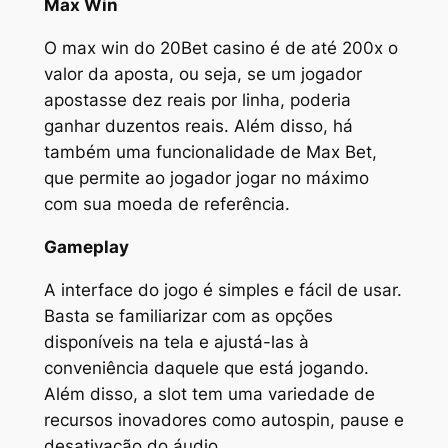
Max Win
O max win do 20Bet casino é de até 200x o
valor da aposta, ou seja, se um jogador
apostasse dez reais por linha, poderia
ganhar duzentos reais. Além disso, há
também uma funcionalidade de Max Bet,
que permite ao jogador jogar no máximo
com sua moeda de referência.
Gameplay
A interface do jogo é simples e fácil de usar.
Basta se familiarizar com as opções
disponíveis na tela e ajustá-las à
conveniência daquele que está jogando.
Além disso, a slot tem uma variedade de
recursos inovadores como autospin, pause e
desativação do áudio.