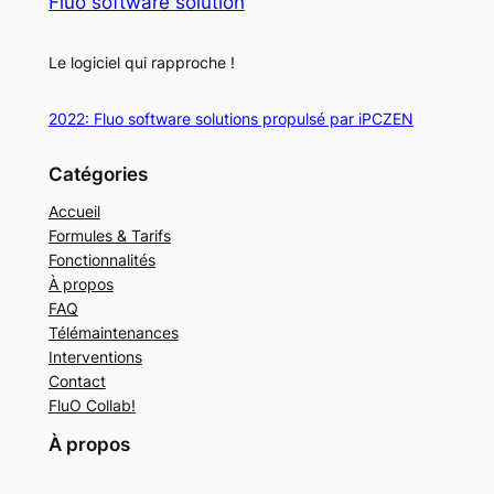
Fluo software solution
Le logiciel qui rapproche !
2022: Fluo software solutions propulsé par iPCZEN
Catégories
Accueil
Formules & Tarifs
Fonctionnalités
À propos
FAQ
Télémaintenances
Interventions
Contact
FluO Collab!
À propos