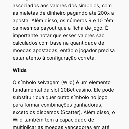
associados aos valores dos símbolos, com
as maletas de dinheiro pagando até 200x a
aposta. Além disso, os números 9 e 10 têm
os mesmos payout que a ficha de jogo. É
importante notar que esses valores são
calculados com base na quantidade de
moedas apostadas, então o jogador precisa
estar atento à configuração correta.
Wilds
O símbolo selvagem (Wild) é um elemento
fundamental da slot 20Bet casino. Ele pode
substituir qualquer outro símbolo no jogo
para formar combinações ganhadoras,
exceto os dispersos (Scatter). Além disso, o
Wild também tem a capacidade de
multiplicar as moedas vencedoras em até