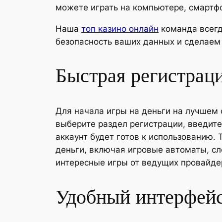
можете играть на компьютере, смартфо
Наша
топ казино онлайн
команда всегд
безопасность ваших данных и сделаем
Быстрая регистраци
Для начала игры на деньги на лучшем 
выберите раздел регистрации, введите
аккаунт будет готов к использованию.
деньги, включая игровые автоматы, сл
интересные игры от ведущих провайде
Удобный интерфейс