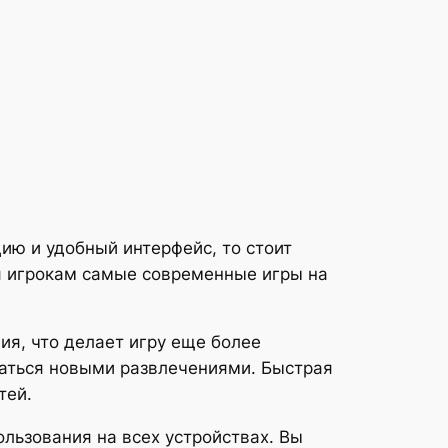
ию и удобный интерфейс, то стоит
ая игрокам самые современные игры на
я, что делает игру еще более
даться новыми развлечениями. Быстрая
тей.
льзования на всех устройствах. Вы