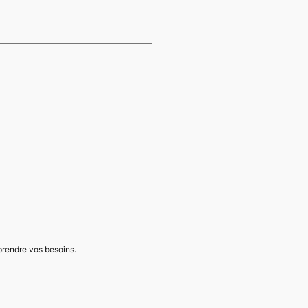
mprendre vos besoins.