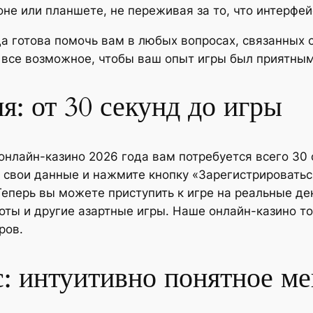
не или планшете, не переживая за то, что интерфей
а готова помочь вам в любых вопросах, связанных 
 все возможное, чтобы ваш опыт игры был приятным
я: от 30 секунд до игры
онлайн-казино 2026 года вам потребуется всего 30 с
 свои данные и нажмите кнопку «Зарегистрироватьс
 Теперь вы можете приступить к игре на реальные де
оты и другие азартные игры. Наше онлайн-казино т
ров.
: интуитивно понятное ме