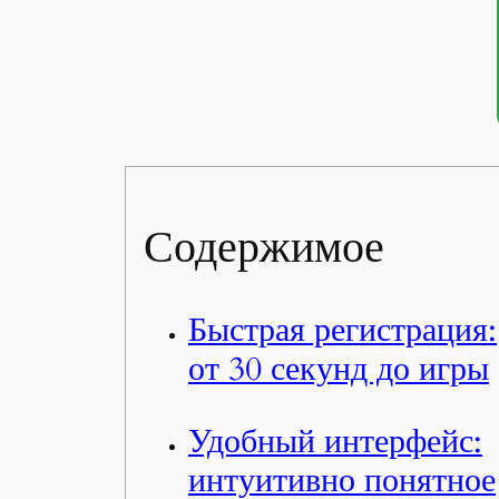
Содержимое
Быстрая регистрация:
от 30 секунд до игры
Удобный интерфейс:
интуитивно понятное