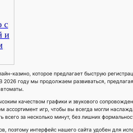
 с
й и
м
айн-казино, которое предлагает быструю регистрац
. В 2026 году мы продолжаем развиваться, предлаг
автоматы.
соким качеством графики и звукового сопровождени
ем ассортимент игр, чтобы вы всегда могли наслаж
ь всего за несколько минут, без лишних формальнос
в, поэтому интерфейс нашего сайта удобен для испо