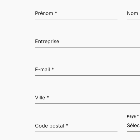
Prénom
*
Nom 
Entreprise
E-mail
*
Ville
*
Pays
*
Sélec
Code postal
*