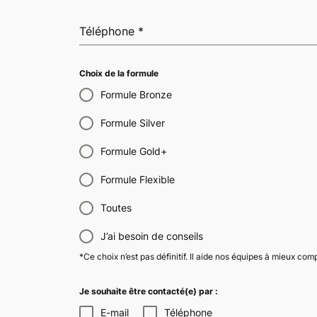
Téléphone
*
Choix de la formule
Formule Bronze
Formule Silver
Formule Gold+
Formule Flexible
Toutes
J’ai besoin de conseils
*Ce choix n’est pas définitif. Il aide nos équipes à mieux co
Je souhaite être contacté(e) par :
E-mail
Téléphone