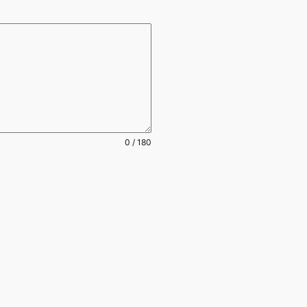
0 / 180