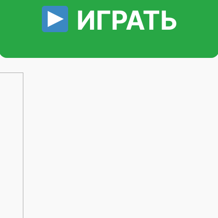
ИГРАТЬ