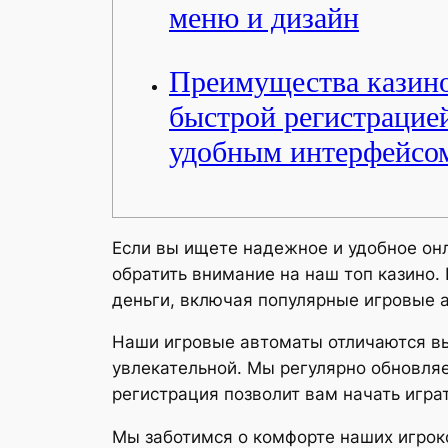
меню и дизайн
Преимущества казино
быстрой регистрацие
удобным интерфейсо
Если вы ищете надежное и удобное онл
обратить внимание на наш топ казино
деньги, включая популярные игровые 
Наши игровые автоматы отличаются вы
увлекательной. Мы регулярно обновля
регистрация позволит вам начать играт
Мы заботимся о комфорте наших игроко