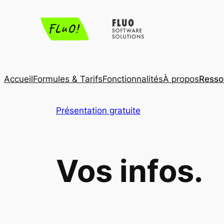
Aller
au
contenu
Accueil
Formules & Tarifs
Fonctionnalités
À propos
Resso
Présentation gratuite
Vos infos.