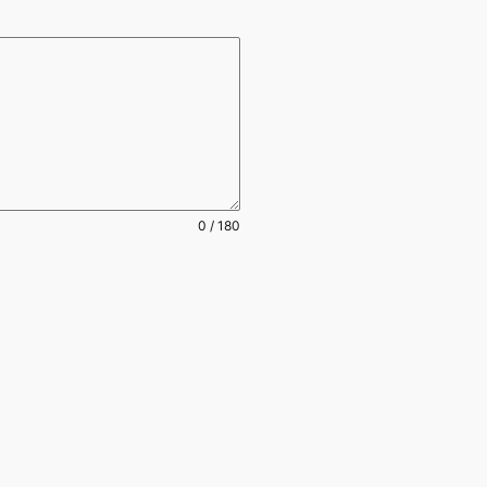
0 / 180