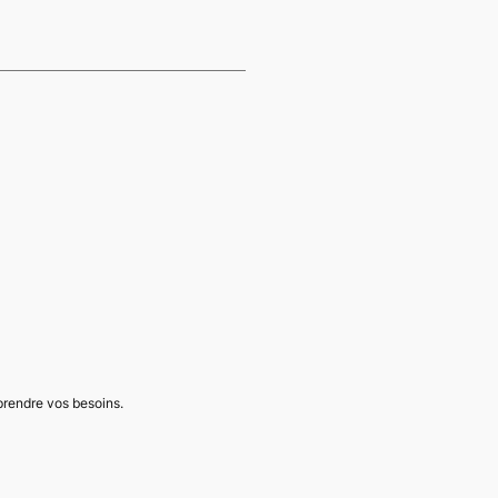
mprendre vos besoins.