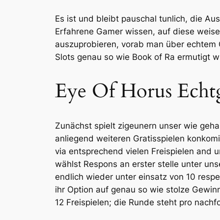
Es ist und bleibt pauschal tunlich, die Au
Erfahrene Gamer wissen, auf diese weise
auszuprobieren, vorab man über echtem Ge
Slots genau so wie Book of Ra ermutigt w
Eye Of Horus Echt
Zunächst spielt zigeunern unser wie geha
anliegend weiteren Gratisspielen konkomit
via entsprechend vielen Freispielen and u
wählst Respons an erster stelle unter uns
endlich wieder unter einsatz von 10 resp
ihr Option auf genau so wie stolze Gewi
12 Freispielen; die Runde steht pro nach