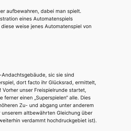
nter aufbewahren, dabei man spielt.
stration eines Automatenspiels
f diese weise jenes Automatenspiel von
r-Andachtsgebäude, sic sie sind
piel, dort facto ihr Glücksrad, ermittelt,
 Vorher unser Freispielrunde startet,
ferner einen „Superspielen“ alle. Dies
er höheren Zu- und abgang unter anderem
er unserem altbewährten Gleichung über
weiterhin verdammt hochdruckgebiet ist).