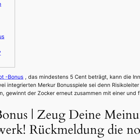
n
us
?
ot -Bonus
, das mindestens 5 Cent beträgt, kann die Inne
i integrierten Merkur Bonusspiele sei denn Risikoleite
in, gewinnt der Zocker erneut zusammen mit einer und 
-Bonus | Zeug Deine Meinu
zwerk! Rückmeldung die no