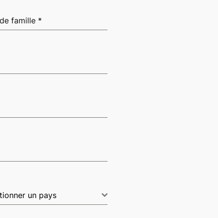
de famille
*
tionner un pays