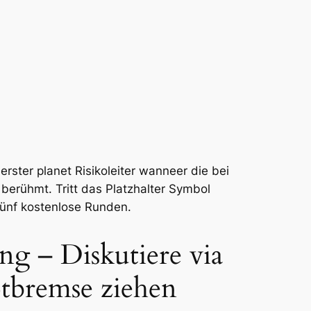
rster planet Risikoleiter wanneer die bei
r berühmt.
Tritt das Platzhalter Symbol
fünf kostenlose Runden.
ng – Diskutiere via
tbremse ziehen