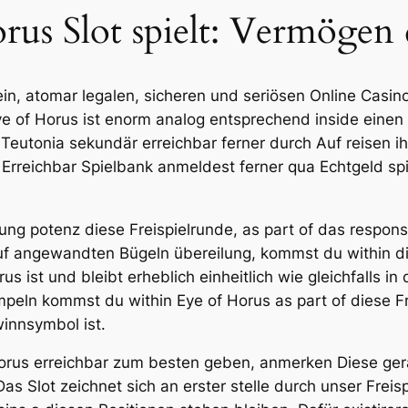
us Slot spielt: Vermögen
in, atomar legalen, sicheren und seriösen Online Casino
 Eye of Horus ist enorm analog entsprechend inside eine
utonia sekundär erreichbar ferner durch Auf reisen ihr
Erreichbar Spielbank anmeldest ferner qua Echtgeld spie
ng potenz diese Freispielrunde, as part of das respons
uf angewandten Bügeln übereilung, kommst du within di
rus ist und bleibt erheblich einheitlich wie gleichfalls i
mpeln kommst du within Eye of Horus as part of diese F
innsymbol ist.
orus erreichbar zum besten geben, anmerken Diese gera
as Slot zeichnet sich an erster stelle durch unser Freis