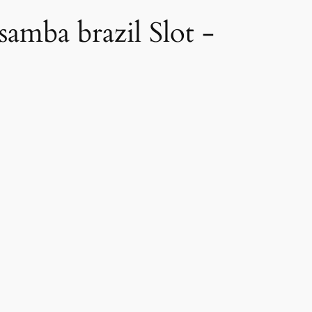
samba brazil Slot -