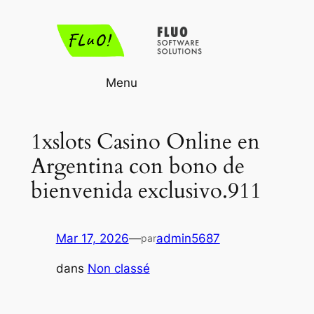
Aller
au
contenu
Menu
1xslots Casino Online en
Argentina con bono de
bienvenida exclusivo.911
Mar 17, 2026
—
admin5687
par
dans
Non classé