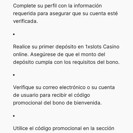
Complete su perfil con la información
requerida para asegurar que su cuenta esté
verificada.
Realice su primer depósito en 1xslots Casino
online. Asegúrese de que el monto del
depósito cumpla con los requisitos del bono.
Verifique su correo electrónico o su cuenta
de usuario para recibir el código
promocional del bono de bienvenida.
Utilice el código promocional en la sección