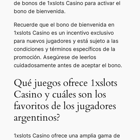
de bonos de 1xslots Casino para activar el
bono de bienvenida.
Recuerde que el bono de bienvenida en
1xslots Casino es un incentivo exclusivo
para nuevos jugadores y está sujeto a las
condiciones y términos específicos de la
promoción. Asegúrese de leerlos
cuidadosamente antes de aceptar el bono.
Qué juegos ofrece 1xslots
Casino y cuáles son los
favoritos de los jugadores
argentinos?
1xslots Casino ofrece una amplia gama de