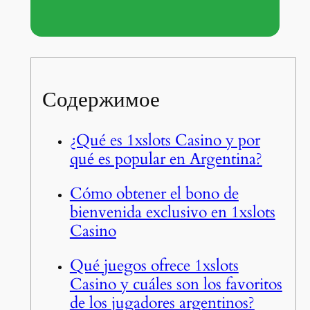
Содержимое
¿Qué es 1xslots Casino y por
qué es popular en Argentina?
Cómo obtener el bono de
bienvenida exclusivo en 1xslots
Casino
Qué juegos ofrece 1xslots
Casino y cuáles son los favoritos
de los jugadores argentinos?