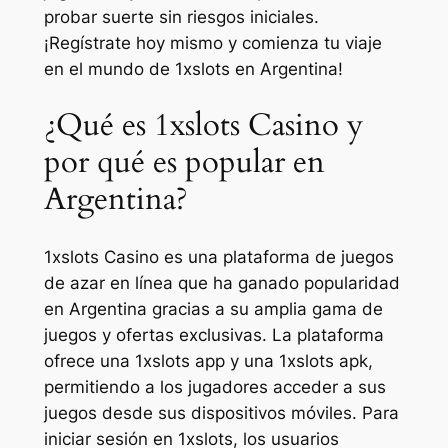
probar suerte sin riesgos iniciales.
¡Regístrate hoy mismo y comienza tu viaje
en el mundo de 1xslots en Argentina!
¿Qué es 1xslots Casino y
por qué es popular en
Argentina?
1xslots Casino es una plataforma de juegos
de azar en línea que ha ganado popularidad
en Argentina gracias a su amplia gama de
juegos y ofertas exclusivas. La plataforma
ofrece una 1xslots app y una 1xslots apk,
permitiendo a los jugadores acceder a sus
juegos desde sus dispositivos móviles. Para
iniciar sesión en 1xslots, los usuarios