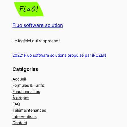
Fluo software solution
Le logiciel qui rapproche !
2022: Fluo software solutions propulsé par iPCZEN
Catégories
Accueil
Formules & Tarifs
Fonctionnalités
À propos
FAQ
Télémaintenances
Interventions
Contact