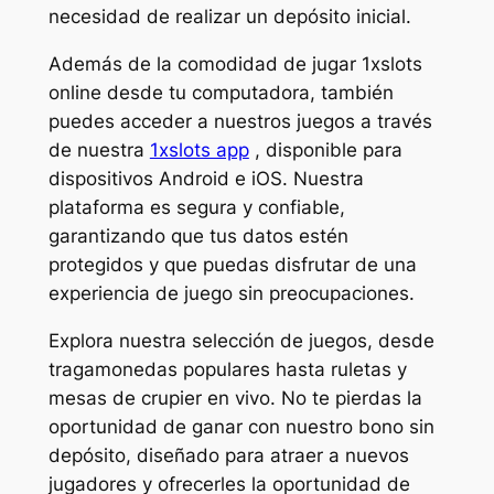
necesidad de realizar un depósito inicial.
Además de la comodidad de jugar 1xslots
online desde tu computadora, también
puedes acceder a nuestros juegos a través
de nuestra
1xslots app
, disponible para
dispositivos Android e iOS. Nuestra
plataforma es segura y confiable,
garantizando que tus datos estén
protegidos y que puedas disfrutar de una
experiencia de juego sin preocupaciones.
Explora nuestra selección de juegos, desde
tragamonedas populares hasta ruletas y
mesas de crupier en vivo. No te pierdas la
oportunidad de ganar con nuestro bono sin
depósito, diseñado para atraer a nuevos
jugadores y ofrecerles la oportunidad de