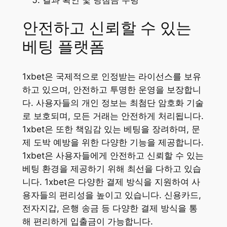
안전하고 신뢰할 수 있는
베팅 플랫폼
1xbet은 국제적으로 인정받는 라이선스를 보유
하고 있으며, 안전하고 투명한 운영을 보장합니
다. 사용자들의 개인 정보는 최첨단 암호화 기술
로 보호되며, 모든 거래는 안전하게 처리됩니다.
1xbet은 또한 책임감 있는 베팅을 장려하며, 문
제 도박 예방을 위한 다양한 기능을 제공합니다.
1xbet은 사용자들에게 안전하고 신뢰할 수 있는
베팅 환경을 제공하기 위해 최선을 다하고 있습
니다. 1xbet은 다양한 결제 방식을 지원하여 사
용자들의 편리성을 높이고 있습니다. 신용카드,
전자지갑, 은행 송금 등 다양한 결제 방식을 통
해 편리하게 입출금이 가능합니다.