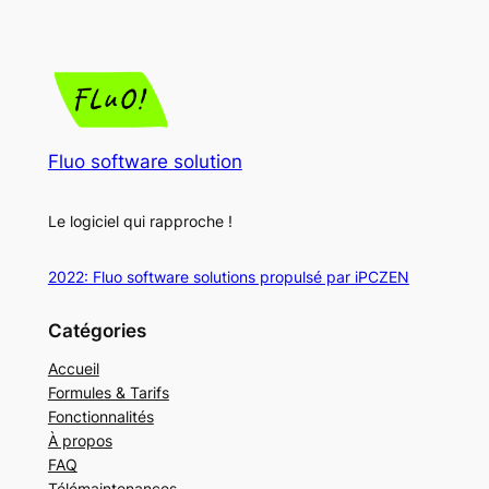
Fluo software solution
Le logiciel qui rapproche !
2022: Fluo software solutions propulsé par iPCZEN
Catégories
Accueil
Formules & Tarifs
Fonctionnalités
À propos
FAQ
Télémaintenances