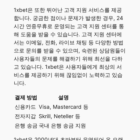
1xbet은 또한 뛰어난 고객 지원 서비스를 제공
합니다. 궁금한 점이나 문제가 발생한 경우, 24
시간 연중무휴로 운영되는 고객 지원 센터를 통
해 도움을 받을 수 있습니다. 고객 지원 센터에
서는 이메일, 전화, 라이브 채팅 등 다양한 방법
으로 문의를 받을 수 있으며, 숙련된 상담원들이
사용자들의 문제를 해결하기 위해 최선을 다하
고 있습니다. 1xbet은 사용자들에게 최상의 서
비스를 제공하기 위해 끊임없이 노력하고 있습
니다.
결제 방법
설명
신용카드
Visa, Mastercard 등
전자지갑
Skrill, Neteller 등
은행 송금
국내 은행 송금 지원
1xbet은 2000년대 초반부터 운영되어 온 오랜