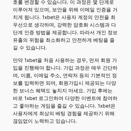
호를 변경할 수 있습니다. 이 과정은 몇 단계로
이루어져 있으며, 보안을 위해 이메일 인증을 거
치게 됩니다. 1xbet은 사용자 계정의 안전을 최
우선으로 생각하며, 강력한 암호화 시스템과 다
단계 인증 방법을 제공합니다. 따라서 개인 정보
유출의 위험을 최소화하고 안전하게 베팅을 즐
길 수 있습니다.
만약 1xbet을 처음 사용하는 경우, 먼저 회원 가
입을 진행해야 합니다. 가입 과정은 매우 간단하
며, 이름, 이메일 주소, 연락처 등의 기본적인 정
보를 입력하면 되며, 회원가입시 제공되는 다양
한 보너스 혜택도 놓치지 마세요. 가입 후에는
바로 1xbet 로그인하여 다양한 이벤트에 참여하
고 좋아하는 게임을 즐길 수 있습니다. 1xbet은
사용자에게 최상의 베팅 경험을 제공하기 위해
끊임없이 노력하고 있습니다.