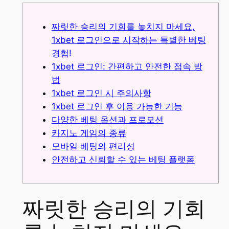
짜릿한 승리의 기회를 놓치지 마세요,
1xbet 로그인으로 시작하는 특별한 베팅
경험!
1xbet 로그인: 간편하고 안전한 접속 방
법
1xbet 로그인 시 주의사항
1xbet 로그인 후 이용 가능한 기능
다양한 베팅 옵션과 프로모션
카지노 게임의 종류
모바일 베팅의 편리성
안전하고 신뢰할 수 있는 베팅 플랫폼
짜릿한 승리의 기회