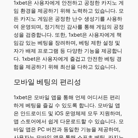
1xbet은 사용자에게 안전하고 공정한 카지노 게
임 환경을 제공하기 위해 노력하고 있습니다. 모
든 카지노 게임은 공정한 난수 생성기를 사용하
여 운영되며, 정기적인 감사를 통해 게임의 공정
성을 검증합니다. 또한, 1xbet은 사용자에게 책
임감 있는 베팅을 장려하며, 베팅 제한 설정 및
자가 배제 프로그램 등 다양한 기능을 제공합니
다. 1xbet은 사용자에게 즐겁고 안전한 베팅 경
험을 제공하기 위해 최선을 다하고 있습니다.
모바일 베팅의 편리성
1xbet은 모바일 앱을 통해 언제 어디서든 편리
하게 베팅을 즐길 수 있도록 합니다. 모바일 앱
은 안드로이드 및 iOS 운영체제 모두 지원하며,
앱 스토어에서 쉽게 다운로드할 수 있습니다. 모
바일 앱은 PC 버전과 동일한 기능을 제공하며,
사용자는 모바일 앱을 통해 스포츠 베팅, 카지노