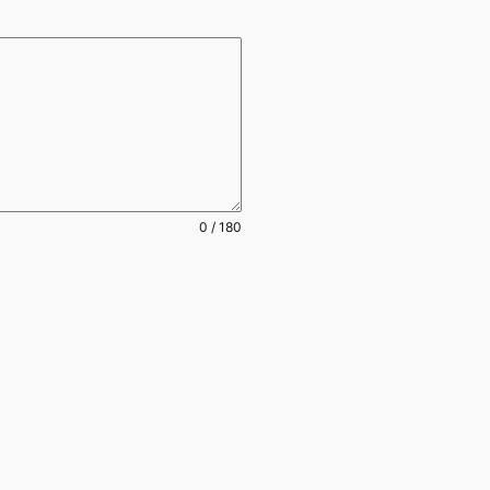
0 / 180