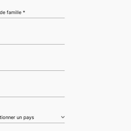
de famille
*
tionner un pays