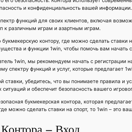
то его безопасность. Контора использует современ
опасность и конфиденциальность вашей информации.
пектр функций для своих клиентов, включая возможн
уп к различным играм и азартным играм.
укмекерскую контору, где можно сделать ставки на 
щества и функции 1win, чтобы помочь вам начать св
тель 1win, мы рекомендуем начать с регистрации на
му спектру функций и услуг, которые предлагает 1wi
 ставки, убедитесь, что вы понимаете правила и ус
ситуаций и обеспечит безопасность вашего игровог
зопасная букмекерская контора, которая предлагае
где можно сделать ставки на спорт, то 1win – это ва
 Контора – Вход