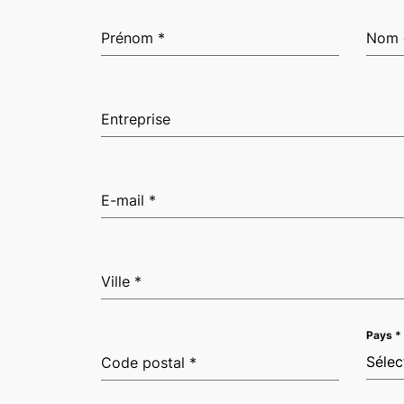
Prénom
*
Nom 
Entreprise
E-mail
*
Ville
*
Pays
*
Sélec
Code postal
*