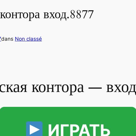
контора вход.8877
7
dans
Non classé
ская контора — вхо
ИГРАТЬ