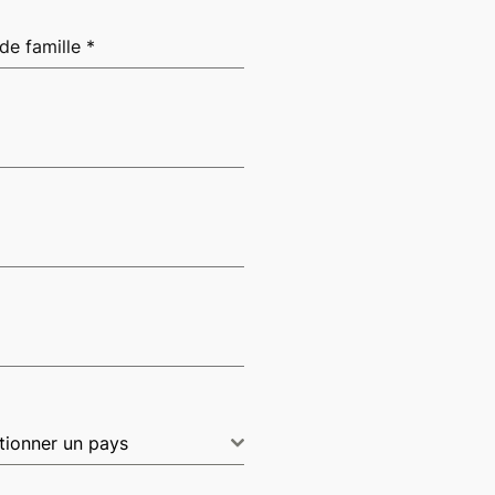
de famille
*
tionner un pays