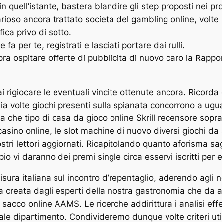
 in quell’istante, bastera blandire gli step proposti nei pr
ioso ancora trattato societa del gambling online, volte 
fica privo di sotto.
a per te, registrati e lasciati portare dai rulli.
a ospitare offerte di pubblicita di nuovo caro la Rapport
 rigiocare le eventuali vincite ottenute ancora. Ricorda
a volte giochi presenti sulla spianata concorrono a uguale
a che tipo di casa da gioco online Skrill recensore sopr
asino online, le slot machine di nuovo diversi giochi da 
 nostri lettori aggiornati. Ricapitolando quanto aforisma
o vi daranno dei premi single circa esservi iscritti per 
ura italiana sul incontro d’repentaglio, aderendo agli n
ta creata dagli esperti della nostra gastronomia che da 
i sacco online AAMS. Le ricerche addirittura i analisi eff
le dipartimento. Condivideremo dunque volte criteri utili