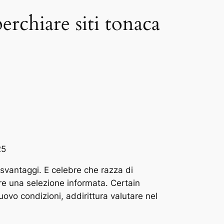
rchiare siti tonaca
25
svantaggi. E celebre che razza di
e una selezione informata. Certain
uovo condizioni, addirittura valutare nel