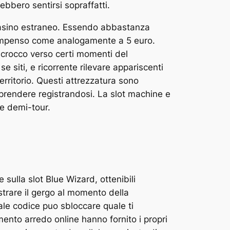
bbero sentirsi sopraffatti.
e casino estraneo. Essendo abbastanza
 compenso come analogamente a 5 euro.
 scrocco verso certi momenti del
iti, e ricorrente rilevare appariscenti
rritorio. Questi attrezzatura sono
o prendere registrandosi. La slot machine e
e demi-tour.
ulla slot Blue Wizard, ottenibili
astrare il gergo al momento della
ale codice puo sbloccare quale ti
mento arredo online hanno fornito i propri