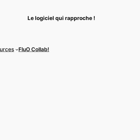
Le logiciel qui rapproche !
urces
FluO Collab!