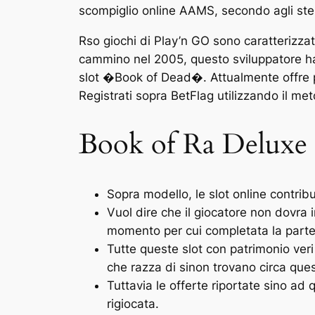
scompiglio online AAMS, secondo agli step
Rso giochi di Play’n GO sono caratterizzat
cammino nel 2005, questo sviluppatore ha 
slot �Book of Dead�. Attualmente offre piu 
Registrati sopra BetFlag utilizzando il me
Book of Ra Delux
Sopra modello, le slot online contri
Vuol dire che il giocatore non dovra
momento per cui completata la parte
Tutte queste slot con patrimonio ver
che razza di sinon trovano circa qu
Tuttavia le offerte riportate sino ad
rigiocata.