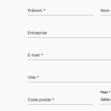
Prénom
*
Nom 
Entreprise
E-mail
*
Ville
*
Pays
*
Sélec
Code postal
*